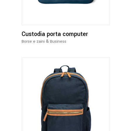
più
varianti.
Le
opzioni
Custodia porta computer
possono
essere
&
Borse e zaini
Business
scelte
nella
pagina
del
prodotto
Questo
prodotto
ha
più