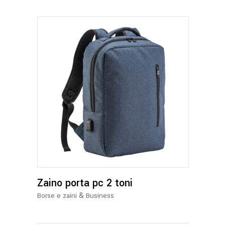
nella
pagina
del
prodotto
Questo
prodotto
ha
più
varianti.
Le
opzioni
Zaino porta pc 2 toni
possono
essere
&
Borse e zaini
Business
scelte
nella