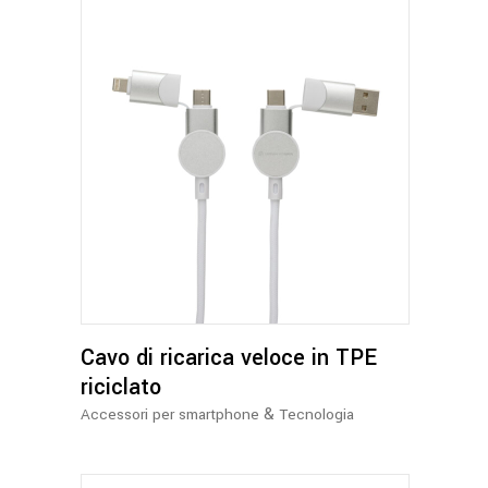
pagina
del
prodotto
Questo
prodotto
ha
più
varianti.
Le
opzioni
Cavo di ricarica veloce in TPE
possono
essere
riciclato
scelte
&
Accessori per smartphone
Tecnologia
nella
pagina
del