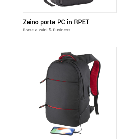
Zaino porta PC in RPET
&
Borse e zaini
Business
Questo
prodotto
ha
più
varianti.
Le