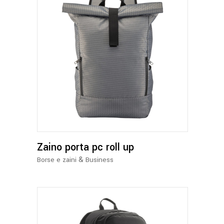
Questo
prodotto
ha
più
varianti.
Le
opzioni
Zaino porta pc roll up
possono
essere
&
Borse e zaini
Business
scelte
nella
pagina
del
prodotto