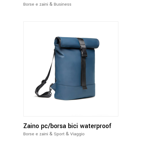
&
Borse e zaini
Business
Questo
prodotto
ha
più
varianti.
Le
opzioni
Zaino pc/borsa bici waterproof
possono
essere
&
&
Borse e zaini
Sport
Viaggio
scelte