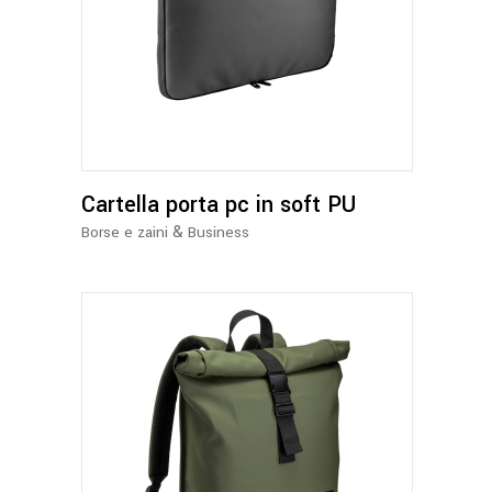
Questo
prodotto
ha
più
varianti.
Le
opzioni
Cartella porta pc in soft PU
possono
essere
&
Borse e zaini
Business
scelte
nella
pagina
del
prodotto
Questo