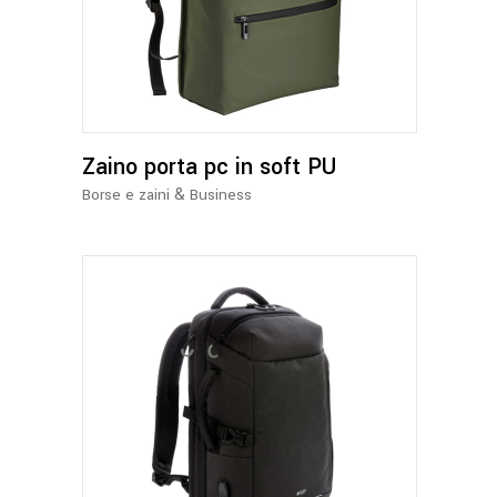
prodotto
ha
più
varianti.
Le
opzioni
Zaino porta pc in soft PU
possono
essere
&
Borse e zaini
Business
scelte
nella
pagina
del
prodotto