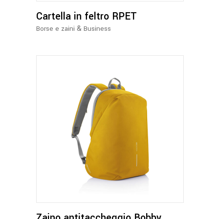
Cartella in feltro RPET
&
Borse e zaini
Business
Questo
prodotto
ha
più
varianti.
Le
opzioni
Zaino antitaccheggio Bobby
possono