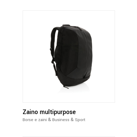
Zaino multipurpose
&
&
Borse e zaini
Business
Sport