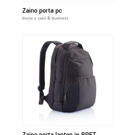
opzioni
Zaino porta pc
possono
essere
&
Borse e zaini
Business
scelte
nella
pagina
del
prodotto
Zaino porta laptop in RPET