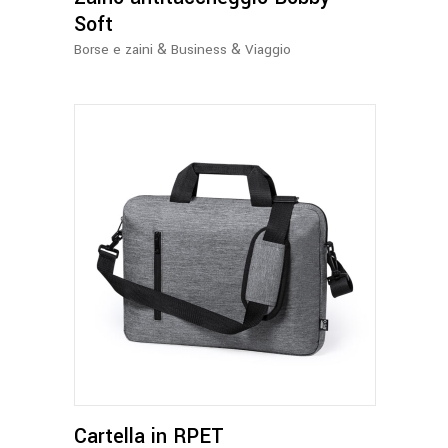
essere
Soft
scelte
&
&
Borse e zaini
Business
Viaggio
nella
pagina
del
prodotto
Cartella in RPET