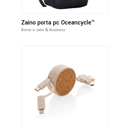
varianti.
Le
opzioni
Zaino porta pc Oceancycle™
possono
essere
&
Borse e zaini
Business
scelte
nella
pagina
del
prodotto