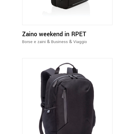
Zaino weekend in RPET
&
&
Borse e zaini
Business
Viaggio
Questo
prodotto
ha
più