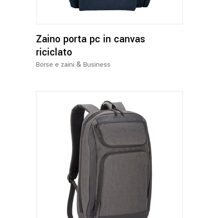
varianti.
Le
opzioni
Zaino porta pc in canvas
possono
essere
riciclato
scelte
&
Borse e zaini
Business
nella
pagina
del
prodotto