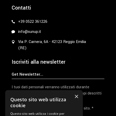
Contatti
+39 0522 361226
info@sunup.it
Via P. Carnera, 6A - 42123 Reggio Emilia
(RE)
Iscriviti alla newsletter
I tuoi dati personali verranno utilizzati durante
l'elaborazione della richiesta e per altri scopi descritti
×
Questo sito web utilizza
nella nostra
privacy policy
cookie
Ho letto e accetto la privacy policy del sito. *
Questo sito web utilizza i cookie per