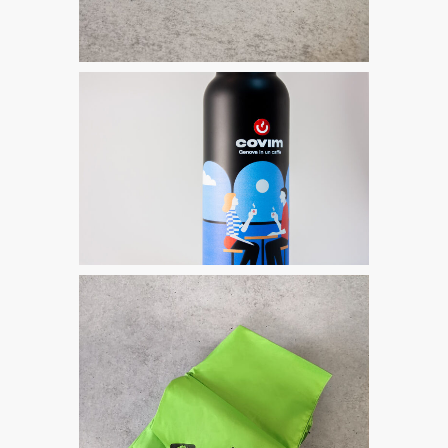
Gadgets
Covim
Automobi