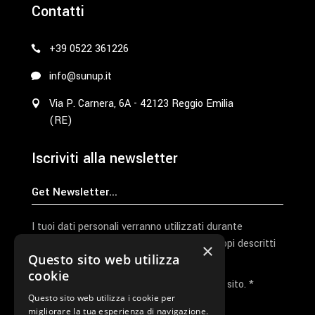
Contatti
+39 0522 361226
info@sunup.it
Via P. Carnera, 6A - 42123 Reggio Emilia
(RE)
Iscriviti alla newsletter
I tuoi dati personali verranno utilizzati durante
l'elaborazione della richiesta e per altri scopi descritti
×
Questo sito web utilizza
nella nostra
privacy policy
cookie
Ho letto e accetto la privacy policy del sito. *
Questo sito web utilizza i cookie per
migliorare la tua esperienza di navigazione.