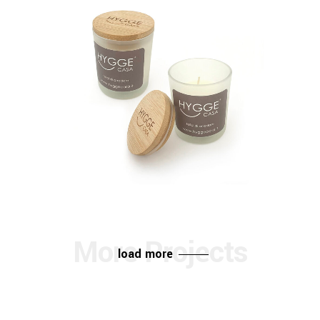
Gadgets
Hygge
load more