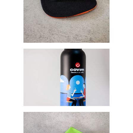
Gadgets
Covim