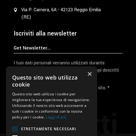
Via P. Carnera, 6A - 42123 Reggio Emilia
(RE)
Iscriviti alla newsletter
I tuoi dati personali verranno utilizzati durante
l'elaborazione della richiesta e per altri scopi descritti
×
Questo sito web utilizza
nella nostra
privacy policy
cookie
Ho letto e accetto la privacy policy del sito. *
Questo sito web utilizza i cookie per
migliorare la tua esperienza di navigazione.
Invia I Dati
Utilizzando il nostro sito web acconsenti a
Contatti
tutti i cookie in conformità con la nostra
policy per i cookie.
Leggi di più
STRETTAMENTE NECESSARI