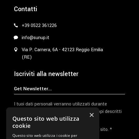
Contatti
+39 0522 361226
info@sunup.it
Via P. Carnera, 6A - 42123 Reggio Emilia
(RE)
Iscriviti alla newsletter
I tuoi dati personali verranno utilizzati durante
l'elaborazione della richiesta e per altri scopi descritti
×
Questo sito web utilizza
nella nostra
privacy policy
cookie
Ho letto e accetto la privacy policy del sito. *
Questo sito web utilizza i cookie per