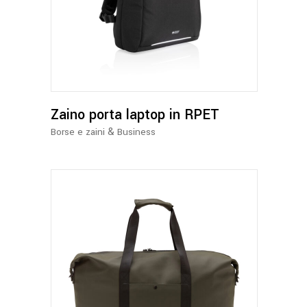
Zaino porta laptop in RPET
&
Borse e zaini
Business
Questo
prodotto