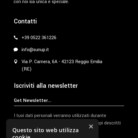
con noi sia unica e speciale.
Contatti
+39 0522 361226
info@sunup.it
Via P. Carnera, 6A - 42123 Reggio Emilia
(RE)
Iscriviti alla newsletter
I tuoi dati personali verranno utilizzati durante
l'elaborazione della richiesta e per altri scopi descritti
×
Questo sito web utilizza
nella nostra
privacy policy
cookie