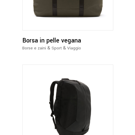
ha
più
varianti.
Le
opzioni
possono
Borsa in pelle vegana
essere
&
&
Borse e zaini
Sport
Viaggio
scelte
nella
pagina
del
prodotto