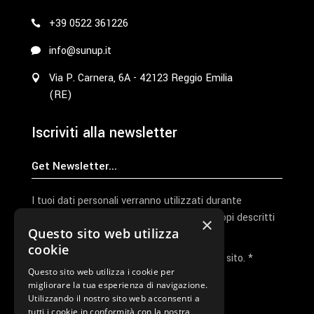
+39 0522 361226
info@sunup.it
Via P. Carnera, 6A - 42123 Reggio Emilia
(RE)
Iscriviti alla newsletter
I tuoi dati personali verranno utilizzati durante
l'elaborazione della richiesta e per altri scopi descritti
×
Questo sito web utilizza
nella nostra
privacy policy
cookie
Ho letto e accetto la privacy policy del sito. *
Questo sito web utilizza i cookie per
migliorare la tua esperienza di navigazione.
Invia I Dati
Utilizzando il nostro sito web acconsenti a
tutti i cookie in conformità con la nostra