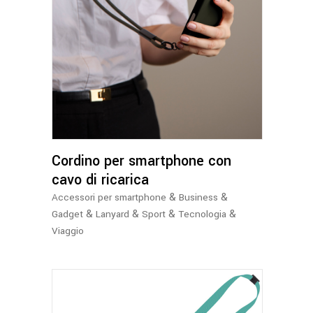
prodotto
ha
più
varianti.
Le
opzioni
possono
essere
scelte
nella
Cordino per smartphone con
pagina
cavo di ricarica
del
&
&
Accessori per smartphone
Business
prodotto
&
&
&
&
Gadget
Lanyard
Sport
Tecnologia
Viaggio