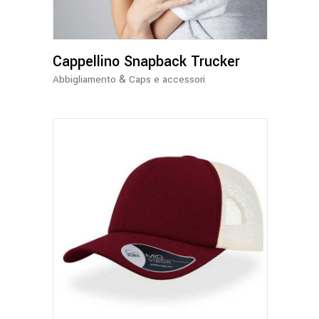
varianti.
Le
opzioni
Cappellino Snapback Trucker
possono
essere
&
Abbigliamento
Caps e accessori
scelte
nella
pagina
del
prodotto
Questo
prodotto
ha
più
varianti.
Le