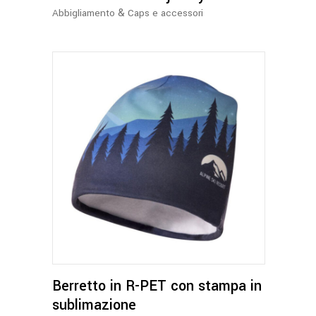
essere
&
Abbigliamento
Caps e accessori
scelte
nella
pagina
del
prodotto
Berretto in R-PET con stampa in
sublimazione