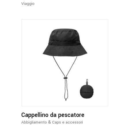
nella
Viaggio
pagina
del
prodotto
Questo
prodotto
ha
più
varianti.
Le
opzioni
Cappellino da pescatore
possono
essere
&
Abbigliamento
Caps e accessori
scelte