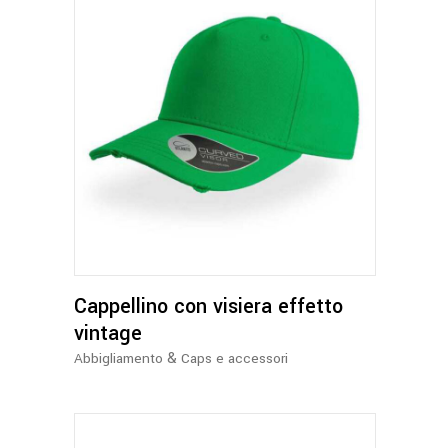
prodotto
Questo
prodotto
ha
più
varianti.
Le
opzioni
Cappellino con visiera effetto
possono
essere
vintage
scelte
&
Abbigliamento
Caps e accessori
nella
pagina
del
prodotto