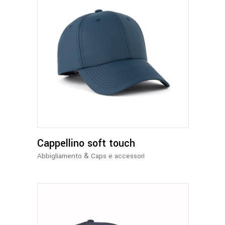
Questo
prodotto
ha
più
varianti.
Le
opzioni
Cappellino soft touch
possono
essere
&
Abbigliamento
Caps e accessori
scelte
nella
pagina
del
prodotto