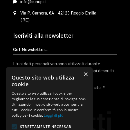
info@sunup.it
Via P. Carnera, 6A - 42123 Reggio Emilia
(RE)
Iscriviti alla newsletter
I tuoi dati personali verranno utilizzati durante
l'elaborazione della richiesta e per altri scopi descritti
×
Questo sito web utilizza
nella nostra
privacy policy
cookie
Ho letto e accetto la privacy policy del sito. *
Questo sito web utilizza i cookie per
migliorare la tua esperienza di navigazione.
Invia I Dati
Utilizzando il nostro sito web acconsenti a
Contatti
tutti i cookie in conformità con la nostra
policy per i cookie.
Leggi di più
STRETTAMENTE NECESSARI