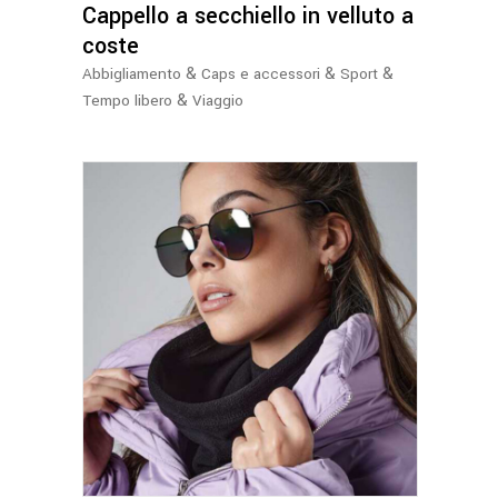
Cappello a secchiello in velluto a
possono
essere
coste
scelte
&
&
&
Abbigliamento
Caps e accessori
Sport
nella
&
Tempo libero
Viaggio
pagina
del
prodotto
Questo
prodotto
ha
più
varianti.
Le