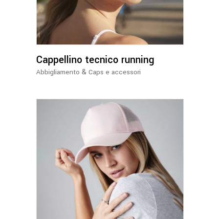
più
varianti.
Le
opzioni
Cappellino tecnico running
possono
essere
&
Abbigliamento
Caps e accessori
scelte
nella
pagina
del
prodotto
Questo
prodotto
ha
più