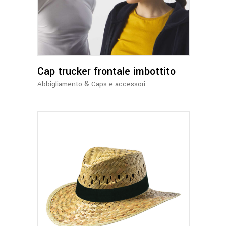
ha
più
varianti.
Le
opzioni
Cap trucker frontale imbottito
possono
essere
&
Abbigliamento
Caps e accessori
scelte
nella
pagina
del
prodotto