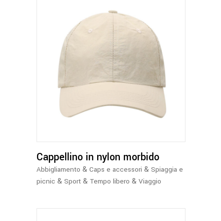
prodotto
Questo
prodotto
ha
più
varianti.
Le
opzioni
Cappellino in nylon morbido
possono
essere
&
&
Abbigliamento
Caps e accessori
Spiaggia e
scelte
&
&
&
picnic
Sport
Tempo libero
Viaggio
nella
pagina
del