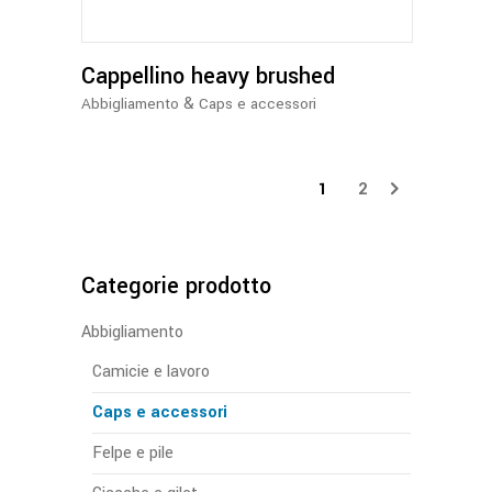
Le
opzioni
Cappellino heavy brushed
possono
essere
&
Abbigliamento
Caps e accessori
scelte
nella
pagina
1
2
del
prodotto
Categorie prodotto
Abbigliamento
Camicie e lavoro
Caps e accessori
Felpe e pile