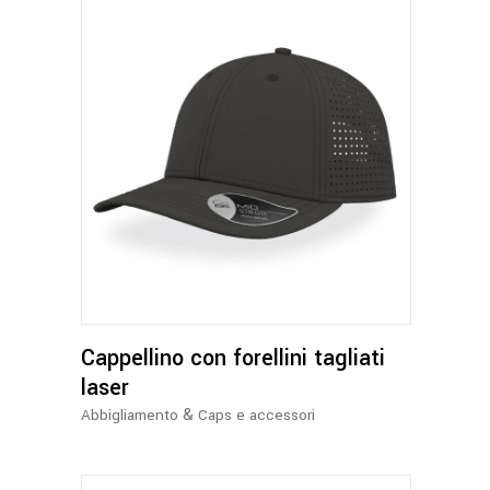
pagina
del
prodotto
Questo
prodotto
ha
più
varianti.
Le
opzioni
Cappellino con forellini tagliati
possono
essere
laser
scelte
&
Abbigliamento
Caps e accessori
nella
pagina
del