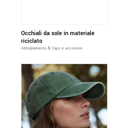
Occhiali da sole in materiale
riciclato
&
Abbigliamento
Caps e accessori
Questo
prodotto
ha