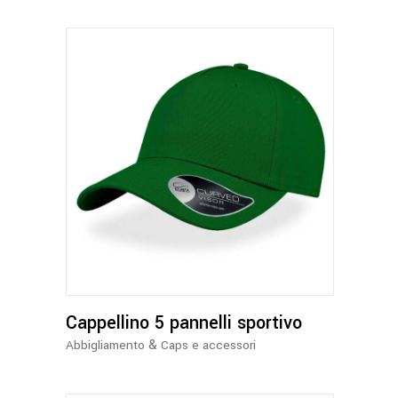
nella
pagina
del
prodotto
Questo
prodotto
ha
più
varianti.
Le
opzioni
Cappellino 5 pannelli sportivo
possono
essere
&
Abbigliamento
Caps e accessori
scelte
nella