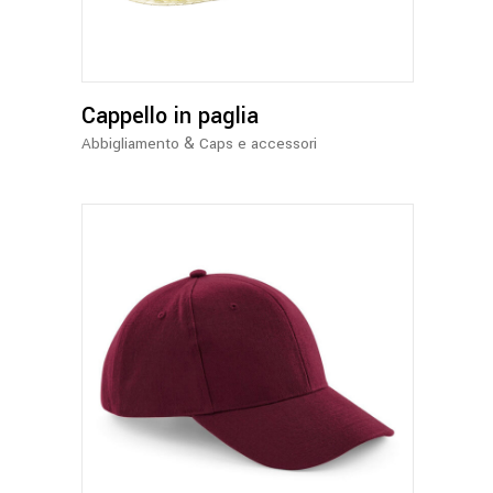
Cappello in paglia
&
Abbigliamento
Caps e accessori
Questo
prodotto
ha
più
varianti.