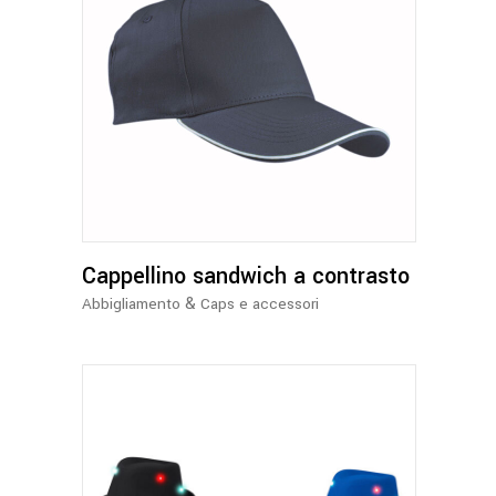
Questo
prodotto
ha
più
varianti.
Le
opzioni
Cappellino sandwich a contrasto
possono
essere
&
Abbigliamento
Caps e accessori
scelte
nella
pagina
del
prodotto