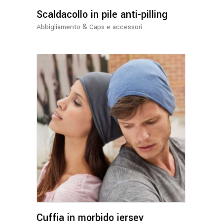
opzioni
Scaldacollo in pile anti-pilling
possono
essere
&
Abbigliamento
Caps e accessori
scelte
nella
pagina
del
prodotto
Questo
prodotto
ha
più
varianti.
Le
opzioni
Cuffia in morbido jersey
possono