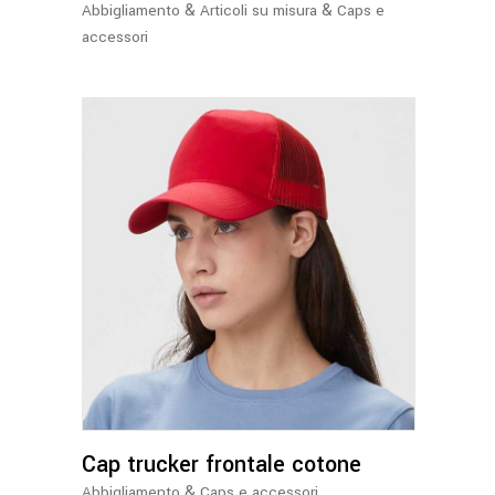
&
&
Abbigliamento
Articoli su misura
Caps e
accessori
Questo
prodotto
ha
più
varianti.
Le
opzioni
Cap trucker frontale cotone
possono
essere
&
Abbigliamento
Caps e accessori