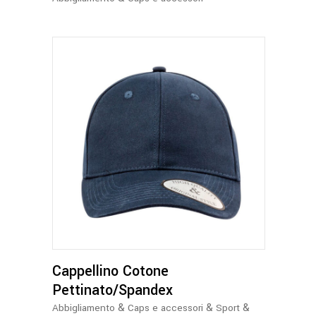
scelte
nella
pagina
del
prodotto
Questo
prodotto
ha
più
varianti.
Le
opzioni
Cappellino Cotone
possono
essere
Pettinato/Spandex
scelte
&
&
&
Abbigliamento
Caps e accessori
Sport