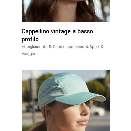
più
varianti.
Le
opzioni
Cappellino vintage a basso
possono
essere
profilo
scelte
&
&
&
Abbigliamento
Caps e accessori
Sport
nella
Viaggio
pagina
del
prodotto
Questo
prodotto
ha