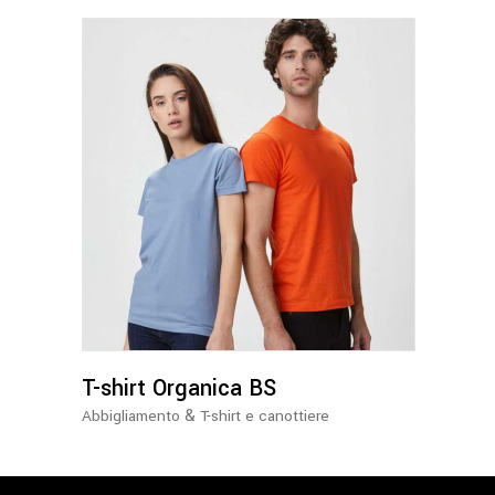
del
prodotto
Questo
prodotto
ha
più
varianti.
Le
opzioni
possono
T-shirt Organica BS
essere
&
Abbigliamento
T-shirt e canottiere
scelte
nella
pagina