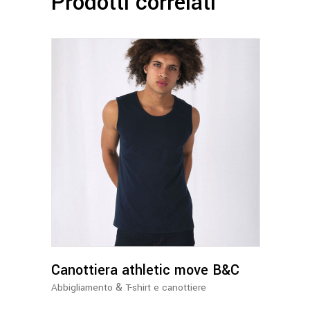
Prodotti correlati
Questo
prodotto
ha
più
varianti.
Le
opzioni
possono
Canottiera athletic move B&C
essere
&
Abbigliamento
T-shirt e canottiere
scelte