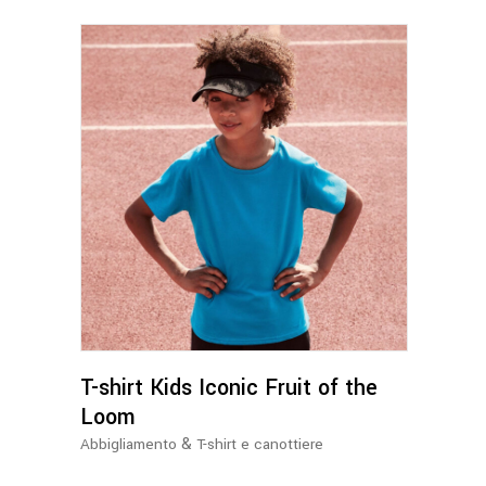
nella
pagina
del
prodotto
Questo
prodotto
ha
più
varianti.
Le
opzioni
possono
T-shirt Kids Iconic Fruit of the
essere
Loom
scelte
&
Abbigliamento
T-shirt e canottiere
nella
pagina