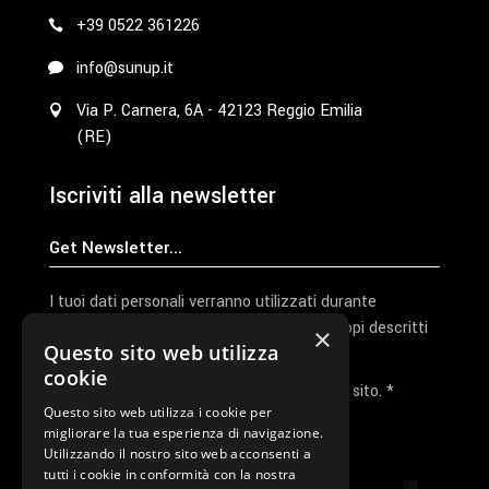
+39 0522 361226
info@sunup.it
Via P. Carnera, 6A - 42123 Reggio Emilia
(RE)
Iscriviti alla newsletter
I tuoi dati personali verranno utilizzati durante
l'elaborazione della richiesta e per altri scopi descritti
×
Questo sito web utilizza
nella nostra
privacy policy
cookie
Ho letto e accetto la privacy policy del sito. *
Questo sito web utilizza i cookie per
migliorare la tua esperienza di navigazione.
Invia I Dati
Utilizzando il nostro sito web acconsenti a
tutti i cookie in conformità con la nostra