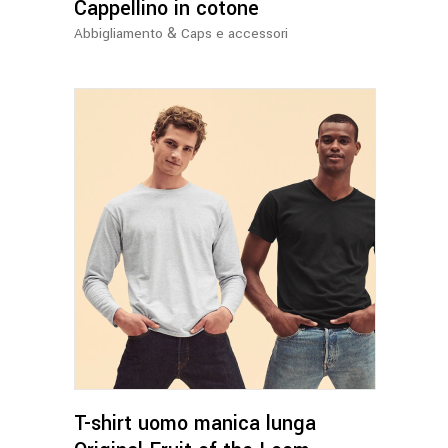
possono
Cappellino in cotone
essere
&
Abbigliamento
Caps e accessori
scelte
nella
pagina
del
prodotto
Questo
prodotto
ha
più
varianti.
Le
opzioni
possono
T-shirt uomo manica lunga
essere