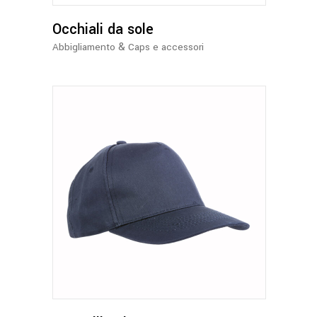
Occhiali da sole
&
Abbigliamento
Caps e accessori
Questo
prodotto
ha
più
varianti.
Le
opzioni