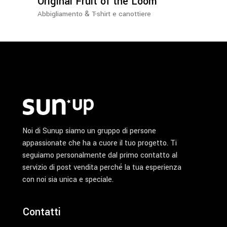
Original Fruit of the Loom
scelte
&
Abbigliamento
T-shirt e canottiere
nella
pagina
del
prodotto
Noi di Sunup siamo un gruppo di persone
appassionate che ha a cuore il tuo progetto. Ti
seguiamo personalmente dal primo contatto al
servizio di post vendita perché la tua esperienza
con noi sia unica e speciale.
Contatti