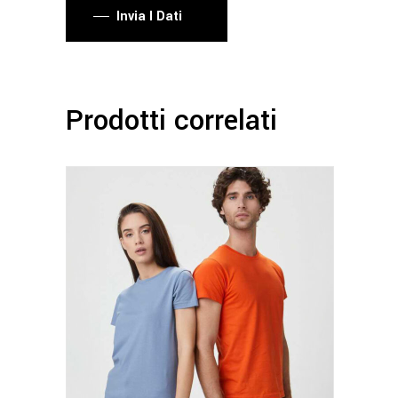
Invia I Dati
Prodotti correlati
Questo
prodotto
ha
più
varianti.