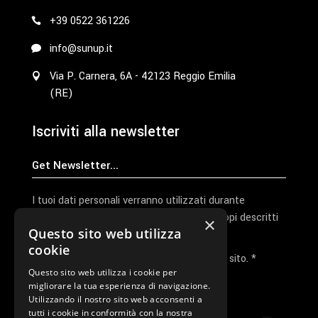
+39 0522 361226
info@sunup.it
Via P. Carnera, 6A - 42123 Reggio Emilia
(RE)
Iscriviti alla newsletter
I tuoi dati personali verranno utilizzati durante
l'elaborazione della richiesta e per altri scopi descritti
×
Questo sito web utilizza
nella nostra
privacy policy
cookie
Ho letto e accetto la privacy policy del sito. *
Questo sito web utilizza i cookie per
migliorare la tua esperienza di navigazione.
Invia I Dati
Utilizzando il nostro sito web acconsenti a
tutti i cookie in conformità con la nostra