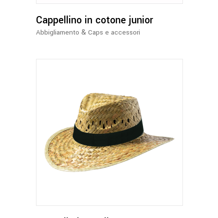
opzioni
possono
Cappellino in cotone junior
essere
&
Abbigliamento
Caps e accessori
scelte
nella
pagina
del
prodotto