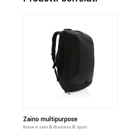
Zaino multipurpose
&
&
Borse e zaini
Business
Sport