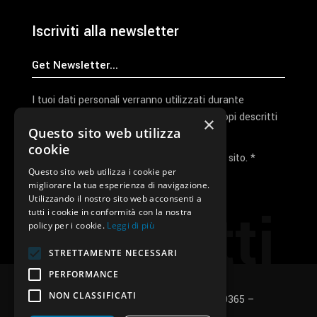
Iscriviti alla newsletter
I tuoi dati personali verranno utilizzati durante
l'elaborazione della richiesta e per altri scopi descritti
×
Questo sito web utilizza
nella nostra
privacy policy
cookie
Ho letto e accetto la privacy policy del sito. *
Questo sito web utilizza i cookie per
migliorare la tua esperienza di navigazione.
Invia I Dati
Utilizzando il nostro sito web acconsenti a
Contatti
tutti i cookie in conformità con la nostra
policy per i cookie.
Leggi di più
STRETTAMENTE NECESSARI
PERFORMANCE
NON CLASSIFICATI
SUNUP S.r.l. – P.Iva e C.F.: 03496530365 –
Privacy policy
–
Cookies policy