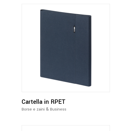
Questo
prodotto
ha
più
varianti.
Le
opzioni
possono
Cartella in RPET
essere
&
Borse e zaini
Business
scelte
nella
pagina