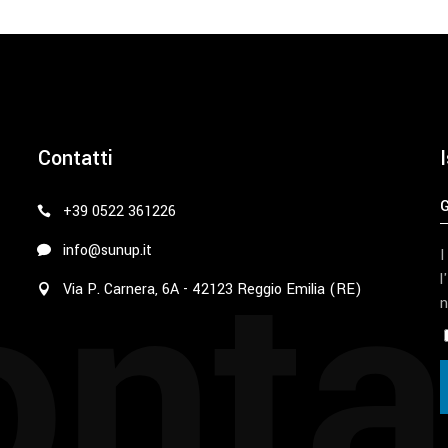
Contatti
I
+39 0522 361226
nta
info@sunup.it
I
l
Via P. Carnera, 6A - 42123 Reggio Emilia (RE)
n