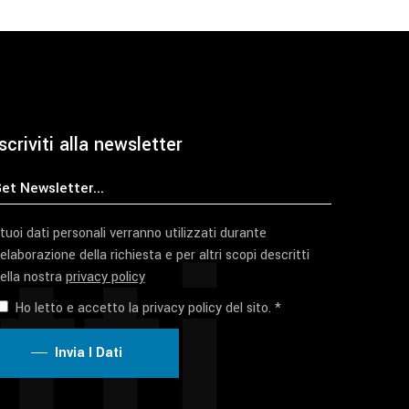
pagina
del
prodotto
scriviti alla newsletter
tti
 tuoi dati personali verranno utilizzati durante
'elaborazione della richiesta e per altri scopi descritti
ella nostra
privacy policy
Ho letto e accetto la privacy policy del sito. *
Invia I Dati