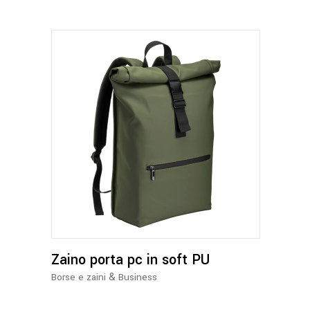
Questo
prodotto
ha
più
varianti.
Le
opzioni
Zaino porta pc in soft PU
possono
essere
&
Borse e zaini
Business
scelte
nella