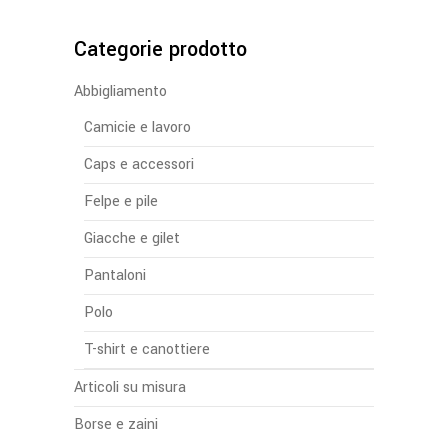
pagina
del
Categorie prodotto
prodotto
Abbigliamento
Camicie e lavoro
Caps e accessori
Felpe e pile
Giacche e gilet
Pantaloni
Polo
T-shirt e canottiere
Articoli su misura
Borse e zaini