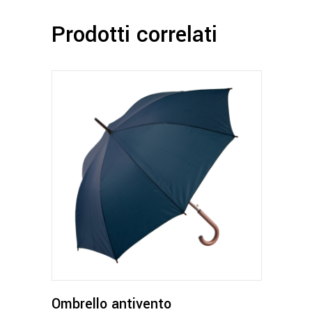
Prodotti correlati
Questo
prodotto
ha
più
varianti.
Le
opzioni
possono
Ombrello antivento