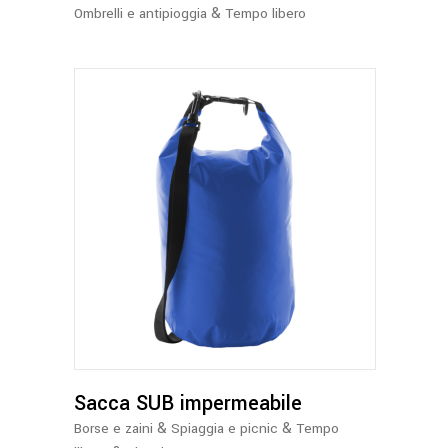
essere
&
Ombrelli e antipioggia
Tempo libero
scelte
nella
pagina
del
prodotto
Questo
prodotto
ha
più
varianti.
Le
opzioni
possono
Sacca SUB impermeabile
essere
&
&
Borse e zaini
Spiaggia e picnic
Tempo
scelte