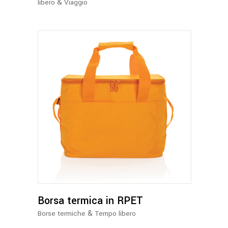
&
libero
Viaggio
nella
pagina
del
prodotto
Questo
prodotto
ha
più
varianti.
Le
opzioni
possono
Borsa termica in RPET
essere
&
Borse termiche
Tempo libero
scelte