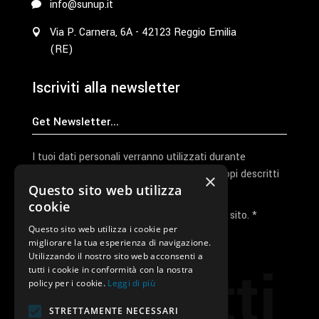
info@sunup.it
Via P. Carnera, 6A - 42123 Reggio Emilia
(RE)
Iscriviti alla newsletter
I tuoi dati personali verranno utilizzati durante
l'elaborazione della richiesta e per altri scopi descritti
×
Questo sito web utilizza
nella nostra
privacy policy
cookie
Ho letto e accetto la privacy policy del sito. *
Questo sito web utilizza i cookie per
migliorare la tua esperienza di navigazione.
Invia I Dati
Utilizzando il nostro sito web acconsenti a
Contatti
tutti i cookie in conformità con la nostra
policy per i cookie.
Leggi di più
STRETTAMENTE NECESSARI