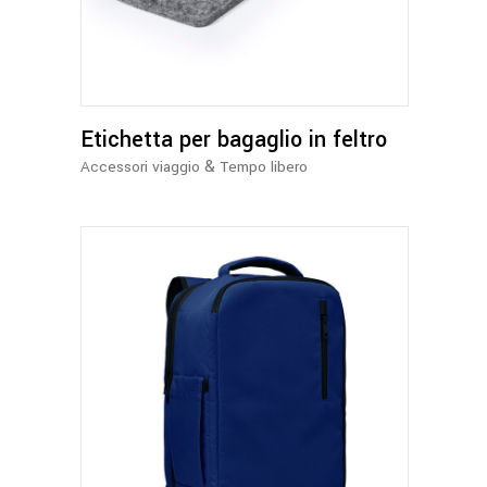
Etichetta per bagaglio in feltro
&
Accessori viaggio
Tempo libero
Questo
prodotto
ha
più