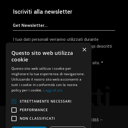
Iscriviti alla newsletter
I tuoi dati personali verranno utilizzati durante
l'elaborazione della richiesta e per altri scopi descritti
×
Questo sito web utilizza
nella nostra
privacy policy
cookie
Ho letto e accetto la privacy policy del sito. *
Questo sito web utilizza i cookie per
migliorare la tua esperienza di navigazione.
Invia I Dati
Utilizzando il nostro sito web acconsenti a
Contatti
tutti i cookie in conformità con la nostra
policy per i cookie.
Leggi di più
STRETTAMENTE NECESSARI
PERFORMANCE
NON CLASSIFICATI
SUNUP S.r.l. – P.Iva e C.F.: 03496530365 –
Privacy policy
–
Cookies policy