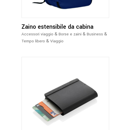
varianti.
Le
opzioni
Zaino estensibile da cabina
possono
essere
&
&
&
Accessori viaggio
Borse e zaini
Business
scelte
&
Tempo libero
Viaggio
nella
pagina
del
prodotto