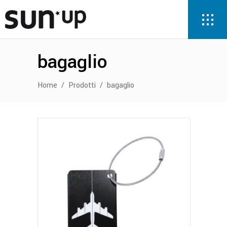
bagaglio
Home
/
Prodotti
/
bagaglio
Questo
prodotto
ha