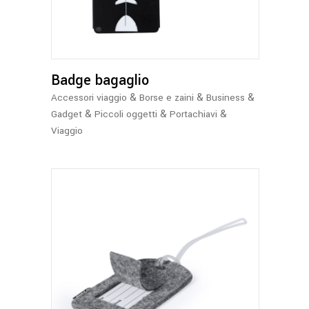
più
varianti.
Le
opzioni
Badge bagaglio
possono
essere
&
&
&
Accessori viaggio
Borse e zaini
Business
scelte
&
&
&
Gadget
Piccoli oggetti
Portachiavi
nella
Viaggio
pagina
del
prodotto