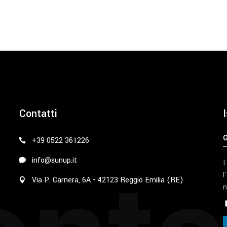
Contatti
I
+39 0522 361226
info@sunup.it
I
l
Via P. Carnera, 6A - 42123 Reggio Emilia (RE)
n