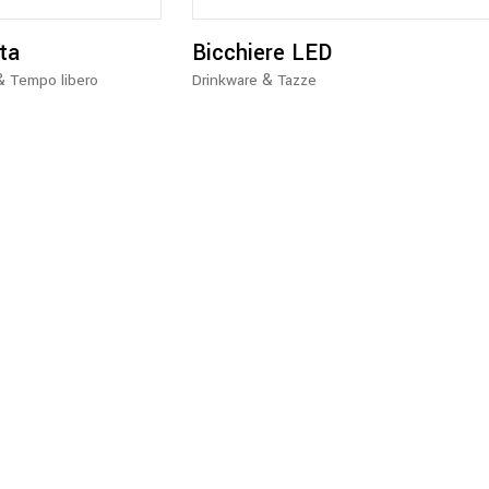
tta
Bicchiere LED
&
&
Tempo libero
Drinkware
Tazze