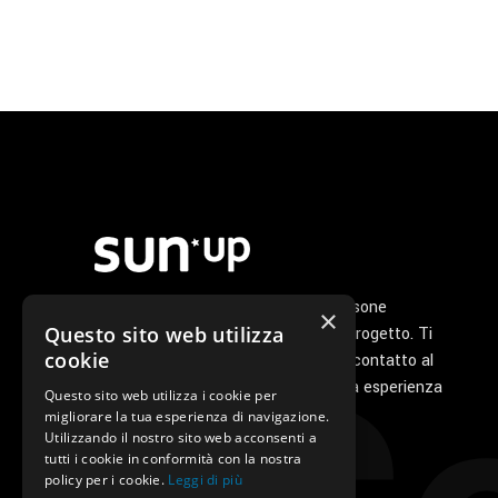
Noi di Sunup siamo un gruppo di persone
×
Questo sito web utilizza
appassionate che ha a cuore il tuo progetto. Ti
cookie
seguiamo personalmente dal primo contatto al
servizio di post vendita perché la tua esperienza
Questo sito web utilizza i cookie per
con noi sia unica e speciale.
migliorare la tua esperienza di navigazione.
Utilizzando il nostro sito web acconsenti a
tutti i cookie in conformità con la nostra
policy per i cookie.
Leggi di più