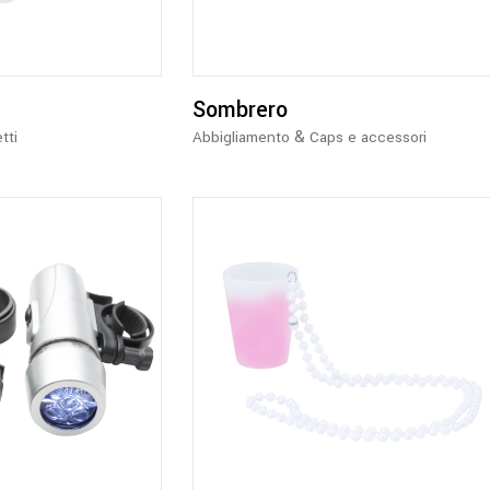
più
varianti.
Le
opzioni
Sombrero
possono
&
tti
Abbigliamento
Caps e accessori
essere
scelte
nella
pagina
del
prodotto