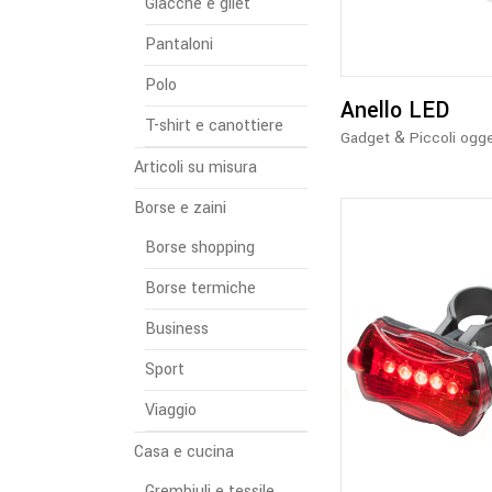
Giacche e gilet
Pantaloni
Polo
Anello LED
T-shirt e canottiere
&
Gadget
Piccoli ogge
Articoli su misura
Borse e zaini
Borse shopping
Borse termiche
Business
Sport
Viaggio
Casa e cucina
Grembiuli e tessile