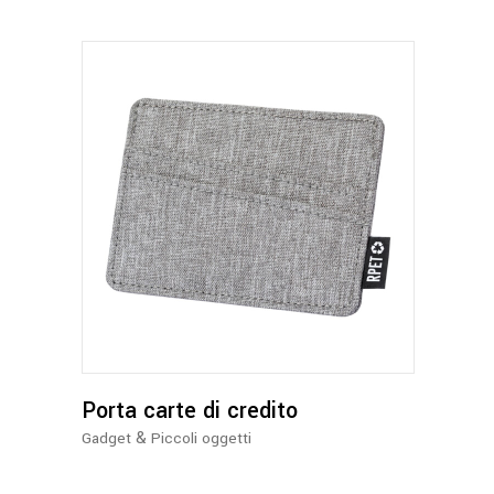
Questo
prodotto
ha
più
varianti.
Le
opzioni
possono
Porta carte di credito
essere
&
Gadget
Piccoli oggetti
scelte
nella