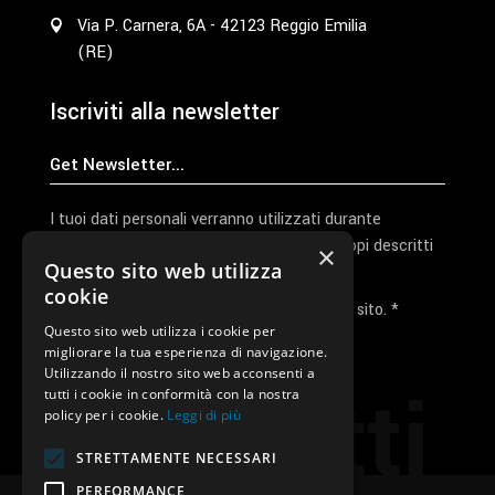
Via P. Carnera, 6A - 42123 Reggio Emilia
(RE)
Iscriviti alla newsletter
I tuoi dati personali verranno utilizzati durante
l'elaborazione della richiesta e per altri scopi descritti
×
Questo sito web utilizza
nella nostra
privacy policy
cookie
Ho letto e accetto la privacy policy del sito. *
Questo sito web utilizza i cookie per
migliorare la tua esperienza di navigazione.
Invia I Dati
Utilizzando il nostro sito web acconsenti a
Contatti
tutti i cookie in conformità con la nostra
policy per i cookie.
Leggi di più
STRETTAMENTE NECESSARI
PERFORMANCE