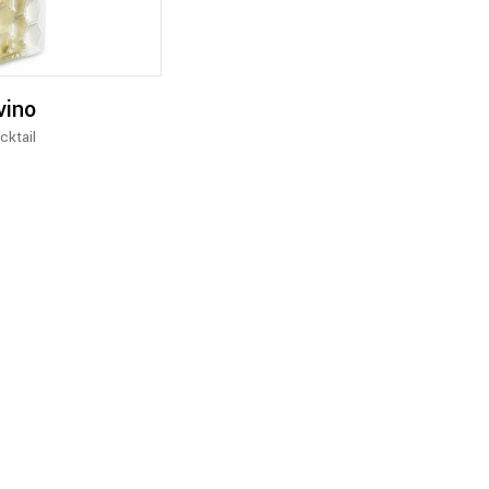
vino
cktail