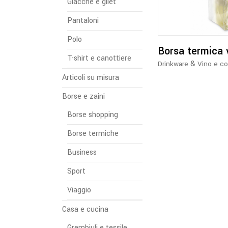
Giacche e gilet
Pantaloni
Polo
Borsa termica 
T-shirt e canottiere
&
Drinkware
Vino e co
Articoli su misura
Borse e zaini
Borse shopping
Borse termiche
Business
Sport
Viaggio
Casa e cucina
Grembiuli e tessile