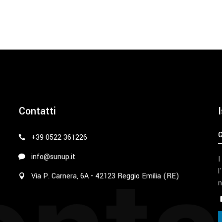
Contatti
I
+39 0522 361226
info@sunup.it
I
l
Via P. Carnera, 6A - 42123 Reggio Emilia (RE)
n