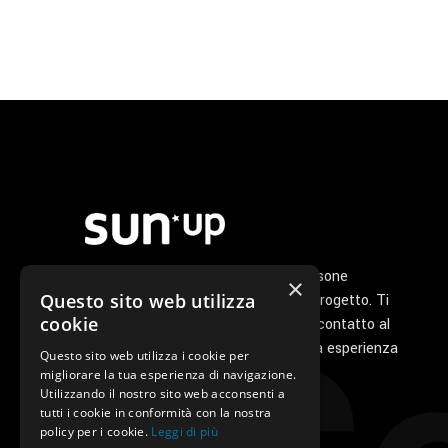
Noi di Sunup siamo un gruppo di persone
×
Questo sito web utilizza
appassionate che ha a cuore il tuo progetto. Ti
cookie
seguiamo personalmente dal primo contatto al
servizio di post vendita perché la tua esperienza
Questo sito web utilizza i cookie per
con noi sia unica e speciale.
migliorare la tua esperienza di navigazione.
Utilizzando il nostro sito web acconsenti a
tutti i cookie in conformità con la nostra
policy per i cookie.
Leggi di più