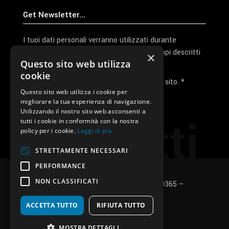
I tuoi dati personali verranno utilizzati durante
l'elaborazione della richiesta e per altri scopi descritti
×
Questo sito web utilizza
nella nostra
privacy policy
cookie
Ho letto e accetto la privacy policy del sito. *
Questo sito web utilizza i cookie per
migliorare la tua esperienza di navigazione.
Invia I Dati
Utilizzando il nostro sito web acconsenti a
Contatti
tutti i cookie in conformità con la nostra
policy per i cookie.
Leggi di più
STRETTAMENTE NECESSARI
PERFORMANCE
NON CLASSIFICATI
SUNUP S.r.l. – P.Iva e C.F.: 03496530365 –
Privacy policy
–
Cookies policy
ACCETTA TUTTO
RIFIUTA TUTTO
fb
in
ig
MOSTRA DETTAGLI