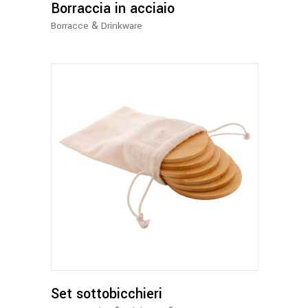
possono
Borraccia in acciaio
essere
&
Borracce
Drinkware
scelte
nella
pagina
del
prodotto
Set sottobicchieri