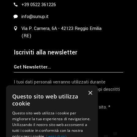
+39 0522 361226
info@sunup.it
Via P. Carnera, 6A - 42123 Reggio Emilia
(RE)
Iscriviti alla newsletter
I tuoi dati personali verranno utilizzati durante
l'elaborazione della richiesta e per altri scopi descritti
×
Questo sito web utilizza
nella nostra
privacy policy
cookie
Ho letto e accetto la privacy policy del sito. *
Questo sito web utilizza i cookie per
migliorare la tua esperienza di navigazione.
Invia I Dati
Utilizzando il nostro sito web acconsenti a
tutti i cookie in conformità con la nostra
policy per i cookie.
Leggi di più