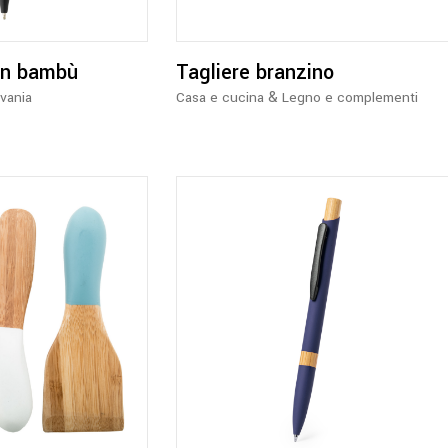
varianti.
Le
opzioni
in bambù
Tagliere branzino
possono
&
ivania
Casa e cucina
Legno e complementi
essere
scelte
nella
pagina
del
prodotto
Questo
prodotto
ha
più
varianti.