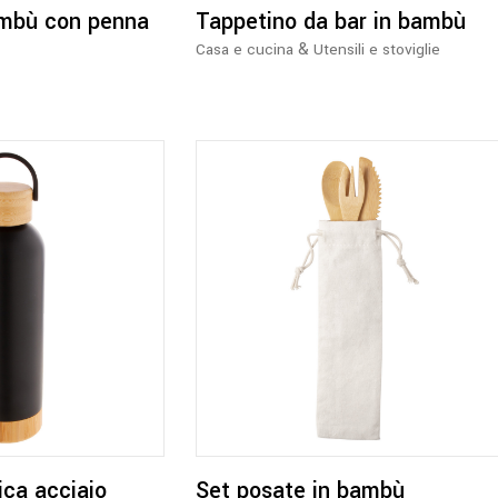
ambù con penna
Tappetino da bar in bambù
&
Casa e cucina
Utensili e stoviglie
Questo
prodotto
ha
più
varianti.
Le
opzioni
ica acciaio
Set posate in bambù
possono