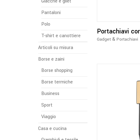
Giacche e gilet
Pantaloni
Polo
Portachiavi co
T-shirt e canottiere
&
Gadget
Portachiavi
Articoli su misura
Borse e zaini
Borse shopping
Borse termiche
Business
Sport
Viaggio
Casa e cucina
Grembiuli e tessile