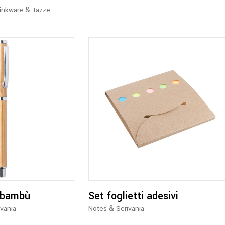
&
inkware
Tazze
Questo
prodotto
ha
più
varianti.
Le
opzioni
n bambù
Set foglietti adesivi
possono
&
ivania
Notes
Scrivania
essere
scelte