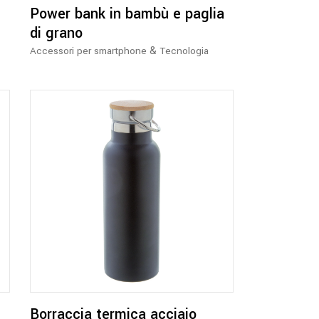
Power bank in bambù e paglia
di grano
&
Accessori per smartphone
Tecnologia
Questo
prodotto
ha
più
varianti.
Le
opzioni
Borraccia termica acciaio
possono