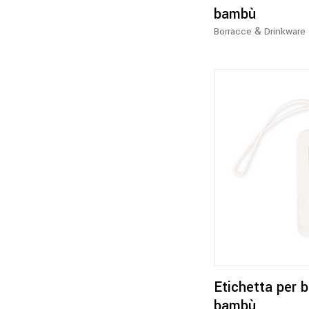
bambù
&
Borracce
Drinkware
Etichetta per b
bambù