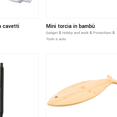
n cavetti
Mini torcia in bambù
&
&
&
Gadget
Hobby and work
Portachiavi
Tools e auto
Questo
prodotto
ha
più