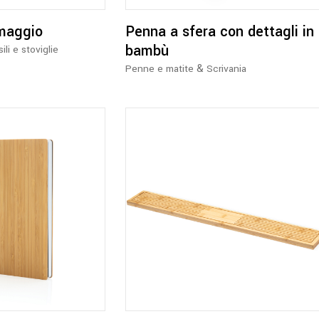
Le
opzioni
rmaggio
Penna a sfera con dettagli in
possono
bambù
ili e stoviglie
essere
&
scelte
Penne e matite
Scrivania
nella
pagina
del
prodotto