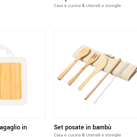
&
Casa e cucina
Utensili e stoviglie
essere
scelte
nella
pagina
del
prodotto
agaglio in
Set posate in bambù
&
Casa e cucina
Utensili e stoviglie