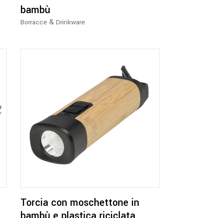
bambù
essere
&
scelte
Borracce
Drinkware
nella
pagina
del
prodotto
Torcia con moschettone in
bambù e plastica riciclata