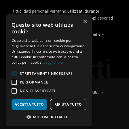
I tuoi dati personali verranno utilizzati durante
l'elaborazione della richiesta e per altri scopi descritti
×
Questo sito web utilizza
nella nostra
privacy policy
cookie
Ho letto e accetto la privacy policy del sito. *
Questo sito web utilizza i cookie per
migliorare la tua esperienza di navigazione.
Invia I Dati
Utilizzando il nostro sito web acconsenti a
Contatti
tutti i cookie in conformità con la nostra
policy per i cookie.
Leggi di più
STRETTAMENTE NECESSARI
PERFORMANCE
NON CLASSIFICATI
SUNUP S.r.l. – P.Iva e C.F.: 03496530365 –
Privacy policy
–
Cookies policy
ACCETTA TUTTO
RIFIUTA TUTTO
fb
in
ig
MOSTRA DETTAGLI