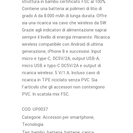
struttura in bambù certificato FSC al 100%.
Contiene una batteria ai polimeri di litio di
grado A da 8.000 mAh di lunga durata. Offre
sia una ricarica via cavo che wireless da 5W.
Grazie agli indicatori di alimentazione saprai
sempre il livello di energia rimanente. Ricarica
wireless compatibile con Android di ultima
generazione, iPhone 8 e successivi. Input
micro e type-C, DC5V/2A, output USB-A,
micro USB e typo-C DC5V/2A e output di
ricarica wireless: 5 V/1 A. Incluso cavo di
ricarica in TPE riciclato senza PVC. Sia
l’articolo che gli accessori non contengono
PVC. In scatola mix FSC.
COD:
UP0037
Categorie:
Accessori per smartphone
,
Tecnologia
Tag:
bambù
,
batteria
,
batterie
,
carica
,