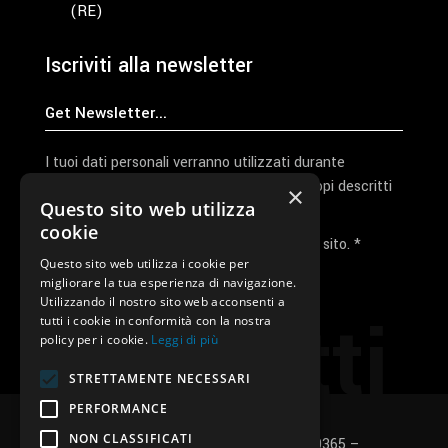
(RE)
Iscriviti alla newsletter
I tuoi dati personali verranno utilizzati durante
l'elaborazione della richiesta e per altri scopi descritti
×
Questo sito web utilizza
nella nostra
privacy policy
cookie
Ho letto e accetto la privacy policy del sito. *
Questo sito web utilizza i cookie per
migliorare la tua esperienza di navigazione.
Invia I Dati
Utilizzando il nostro sito web acconsenti a
Contatti
tutti i cookie in conformità con la nostra
policy per i cookie.
Leggi di più
STRETTAMENTE NECESSARI
PERFORMANCE
NON CLASSIFICATI
SUNUP S.r.l. – P.Iva e C.F.: 03496530365 –