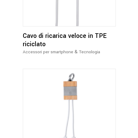
più
varianti.
Le
opzioni
Cavo di ricarica veloce in TPE
possono
essere
riciclato
scelte
&
Accessori per smartphone
Tecnologia
nella
pagina
del
prodotto