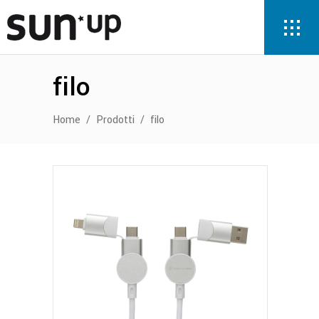
filo
Home
/
Prodotti
/
filo
Questo
prodotto
ha