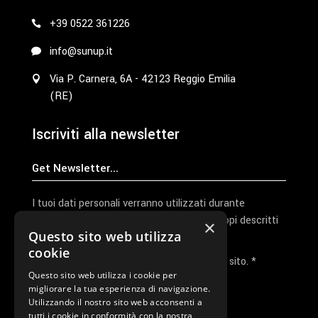
+39 0522 361226
info@sunup.it
Via P. Carnera, 6A - 42123 Reggio Emilia
(RE)
Iscriviti alla newsletter
I tuoi dati personali verranno utilizzati durante
l'elaborazione della richiesta e per altri scopi descritti
×
Questo sito web utilizza
nella nostra
privacy policy
cookie
Ho letto e accetto la privacy policy del sito. *
Questo sito web utilizza i cookie per
migliorare la tua esperienza di navigazione.
Invia I Dati
Utilizzando il nostro sito web acconsenti a
tutti i cookie in conformità con la nostra