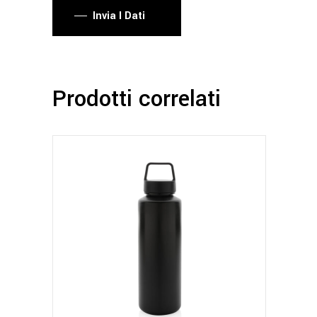
Invia I Dati
Prodotti correlati
Questo
prodotto
ha
più