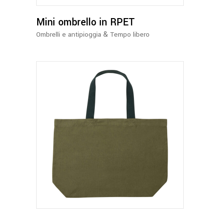
opzioni
possono
Mini ombrello in RPET
essere
&
Ombrelli e antipioggia
Tempo libero
scelte
nella
pagina
del
prodotto
Questo
prodotto
ha
più
varianti.
Le
opzioni