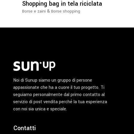
possono
Shopping bag in tela riciclata
essere
&
Borse e zaini
Borse shopping
scelte
nella
pagina
del
prodotto
Noi di Sunup siamo un gruppo di persone
appassionate che ha a cuore il tuo progetto. Ti
seguiamo personalmente dal primo contatto al
servizio di post vendita perché la tua esperienza
con noi sia unica e speciale.
Contatti