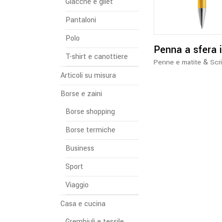
Giacche e gilet
Pantaloni
Polo
Penna a sfera i
T-shirt e canottiere
&
Penne e matite
Scr
Articoli su misura
Borse e zaini
Borse shopping
Borse termiche
Business
Sport
Viaggio
Casa e cucina
Grembiuli e tessile