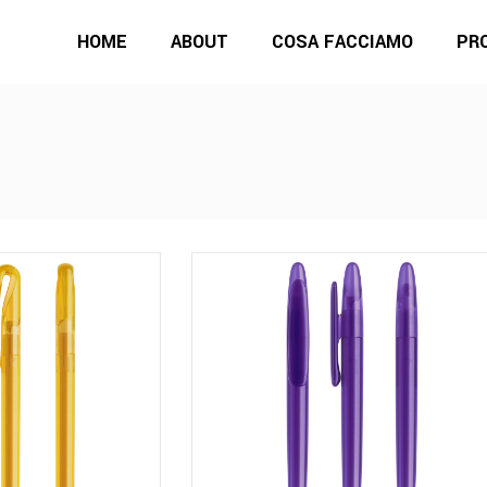
HOME
ABOUT
COSA FACCIAMO
PR
Questo
Questo
prodotto
prodotto
ha
ha