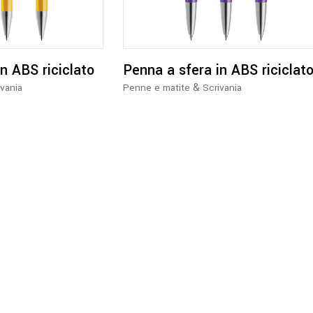
più
più
varianti.
varianti.
Le
Le
opzioni
opzioni
n ABS riciclato
Penna a sfera in ABS riciclat
possono
possono
&
ivania
Penne e matite
Scrivania
essere
essere
scelte
scelte
nella
nella
pagina
pagina
del
del
prodotto
prodotto