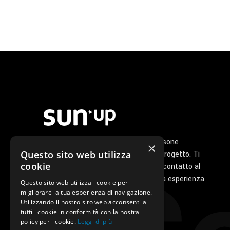
Noi di Sunup siamo un gruppo di persone
×
Questo sito web utilizza
appassionate che ha a cuore il tuo progetto. Ti
cookie
seguiamo personalmente dal primo contatto al
servizio di post vendita perché la tua esperienza
Questo sito web utilizza i cookie per
con noi sia unica e speciale.
migliorare la tua esperienza di navigazione.
Utilizzando il nostro sito web acconsenti a
tutti i cookie in conformità con la nostra
policy per i cookie.
Leggi di più