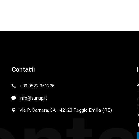
Contatti
I
+39 0522 361226
info@sunup.it
I
l
Via P. Carnera, 6A - 42123 Reggio Emilia (RE)
n