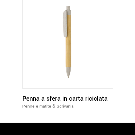
Questo
prodotto
ha
più
varianti.
Le
opzioni
possono
Penna a sfera in carta riciclata
essere
&
Penne e matite
Scrivania
scelte
nella
pagina
del