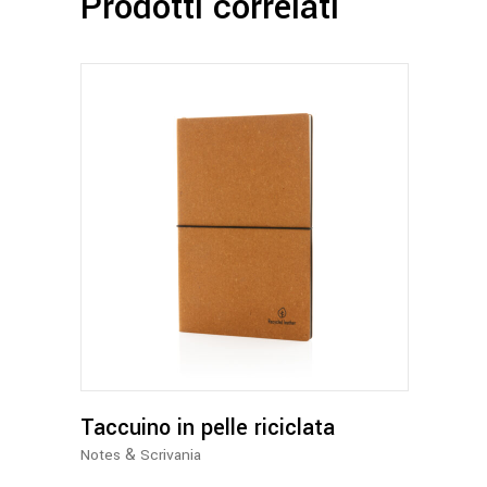
Prodotti correlati
Questo
prodotto
ha
più
varianti.
Le
opzioni
possono
Taccuino in pelle riciclata
essere
&
Notes
Scrivania
scelte