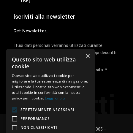
(RE)
Iscriviti alla newsletter
I tuoi dati personali verranno utilizzati durante
l'elaborazione della richiesta e per altri scopi descritti
×
Questo sito web utilizza
nella nostra
privacy policy
cookie
Ho letto e accetto la privacy policy del sito. *
Questo sito web utilizza i cookie per
migliorare la tua esperienza di navigazione.
Invia I Dati
Utilizzando il nostro sito web acconsenti a
Contatti
tutti i cookie in conformità con la nostra
policy per i cookie.
Leggi di più
STRETTAMENTE NECESSARI
PERFORMANCE
NON CLASSIFICATI
SUNUP S.r.l. – P.Iva e C.F.: 03496530365 –