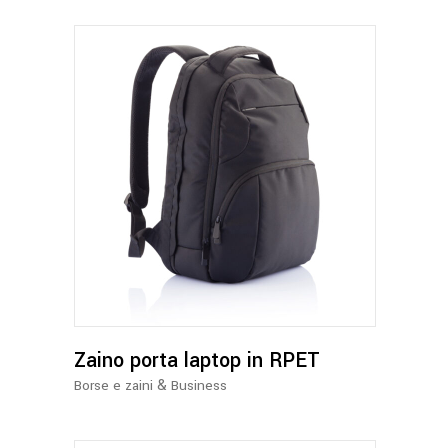
nella
pagina
del
prodotto
Zaino porta laptop in RPET
&
Borse e zaini
Business