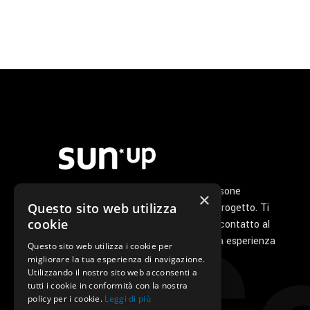
Noi di Sunup siamo un gruppo di persone
×
Questo sito web utilizza
appassionate che ha a cuore il tuo progetto. Ti
cookie
seguiamo personalmente dal primo contatto al
servizio di post vendita perché la tua esperienza
Questo sito web utilizza i cookie per
con noi sia unica e speciale.
migliorare la tua esperienza di navigazione.
Utilizzando il nostro sito web acconsenti a
tutti i cookie in conformità con la nostra
policy per i cookie.
Leggi di più