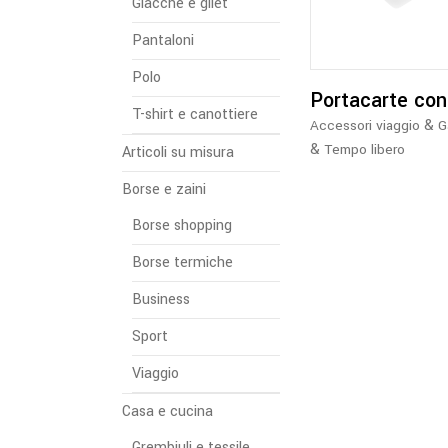
Giacche e gilet
Pantaloni
Polo
Portacarte con
T-shirt e canottiere
&
Accessori viaggio
G
&
Tempo libero
Articoli su misura
Borse e zaini
Borse shopping
Borse termiche
Business
Sport
Viaggio
Casa e cucina
Grembiuli e tessile