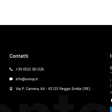
Contatti
I
+39 0522 361226
info@sunup.it
I
l
Via P. Carnera, 6A - 42123 Reggio Emilia (RE)
n