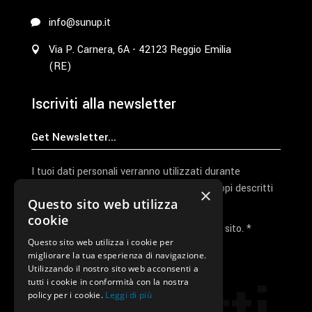
info@sunup.it
Via P. Carnera, 6A - 42123 Reggio Emilia
(RE)
Iscriviti alla newsletter
I tuoi dati personali verranno utilizzati durante
l'elaborazione della richiesta e per altri scopi descritti
×
Questo sito web utilizza
nella nostra
privacy policy
cookie
Ho letto e accetto la privacy policy del sito. *
Questo sito web utilizza i cookie per
migliorare la tua esperienza di navigazione.
Invia I Dati
Utilizzando il nostro sito web acconsenti a
tutti i cookie in conformità con la nostra
policy per i cookie.
Leggi di più