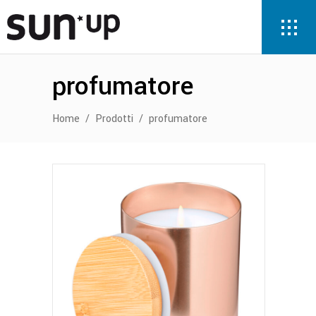
profumatore
Home
/
Prodotti
/
profumatore
Questo
prodotto
ha