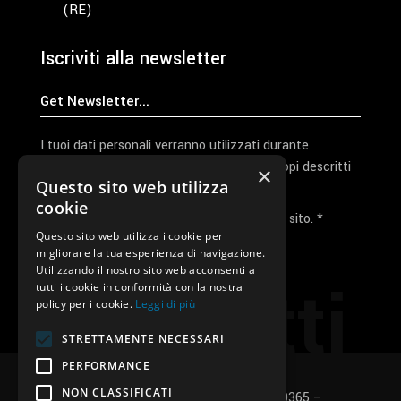
(RE)
Iscriviti alla newsletter
I tuoi dati personali verranno utilizzati durante
l'elaborazione della richiesta e per altri scopi descritti
×
Questo sito web utilizza
nella nostra
privacy policy
cookie
Ho letto e accetto la privacy policy del sito. *
Questo sito web utilizza i cookie per
migliorare la tua esperienza di navigazione.
Invia I Dati
Utilizzando il nostro sito web acconsenti a
Contatti
tutti i cookie in conformità con la nostra
policy per i cookie.
Leggi di più
STRETTAMENTE NECESSARI
PERFORMANCE
NON CLASSIFICATI
SUNUP S.r.l. – P.Iva e C.F.: 03496530365 –