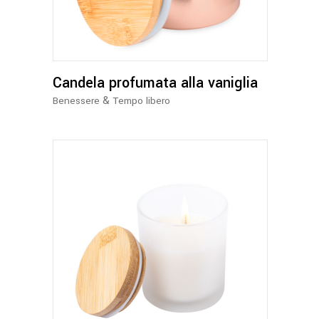
più
varianti.
Le
opzioni
Candela profumata alla vaniglia
possono
essere
&
Benessere
Tempo libero
scelte
nella
pagina
del
prodotto