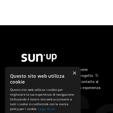
Noi di Sunup siamo un gruppo di persone
×
Questo sito web utilizza
appassionate che ha a cuore il tuo progetto. Ti
cookie
seguiamo personalmente dal primo contatto al
servizio di post vendita perché la tua esperienza
Questo sito web utilizza i cookie per
con noi sia unica e speciale.
migliorare la tua esperienza di navigazione.
Utilizzando il nostro sito web acconsenti a
tutti i cookie in conformità con la nostra
policy per i cookie.
Leggi di più