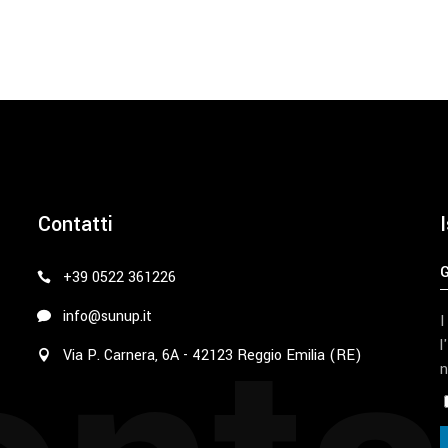
Contatti
I
+39 0522 361226
info@sunup.it
I
l
Via P. Carnera, 6A - 42123 Reggio Emilia (RE)
n