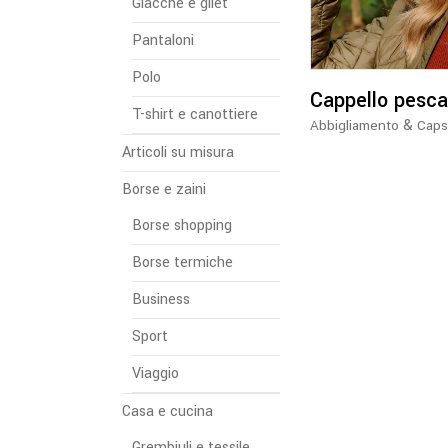
Giacche e gilet
Pantaloni
Polo
Cappello pesca
T-shirt e canottiere
&
Abbigliamento
Caps
Articoli su misura
Borse e zaini
Borse shopping
Borse termiche
Business
Sport
Viaggio
Casa e cucina
Grembiuli e tessile