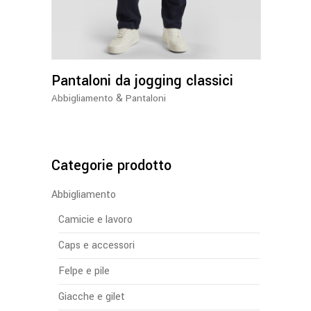
più
varianti.
Le
opzioni
Pantaloni da jogging classici
possono
essere
&
Abbigliamento
Pantaloni
scelte
nella
pagina
del
Categorie prodotto
prodotto
Abbigliamento
Camicie e lavoro
Caps e accessori
Felpe e pile
Giacche e gilet