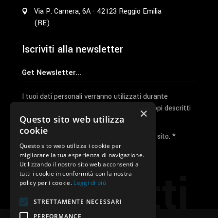
Via P. Carnera, 6A - 42123 Reggio Emilia
(RE)
Iscriviti alla newsletter
I tuoi dati personali verranno utilizzati durante
l'elaborazione della richiesta e per altri scopi descritti
×
Questo sito web utilizza
nella nostra
privacy policy
cookie
Ho letto e accetto la privacy policy del sito. *
Questo sito web utilizza i cookie per
migliorare la tua esperienza di navigazione.
Invia I Dati
Utilizzando il nostro sito web acconsenti a
Contatti
tutti i cookie in conformità con la nostra
policy per i cookie.
Leggi di più
STRETTAMENTE NECESSARI
PERFORMANCE