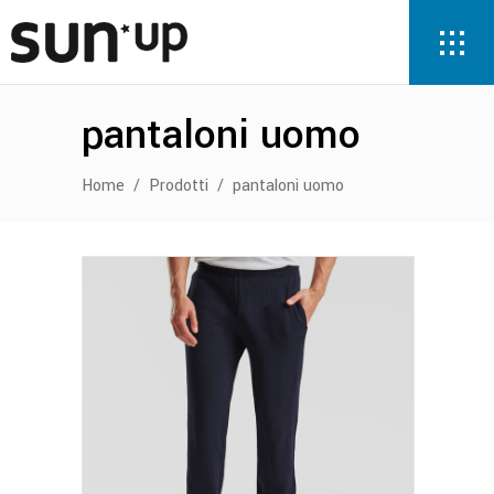
pantaloni uomo
Home
/
Prodotti
/
pantaloni uomo
Questo
prodotto
ha