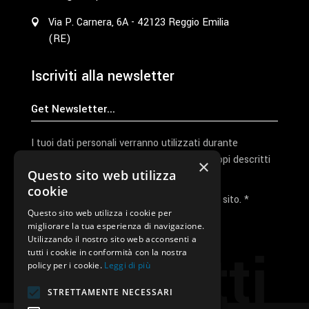
Via P. Carnera, 6A - 42123 Reggio Emilia
(RE)
Iscriviti alla newsletter
I tuoi dati personali verranno utilizzati durante
l'elaborazione della richiesta e per altri scopi descritti
×
Questo sito web utilizza
nella nostra
privacy policy
cookie
Ho letto e accetto la privacy policy del sito. *
Questo sito web utilizza i cookie per
migliorare la tua esperienza di navigazione.
Invia I Dati
Utilizzando il nostro sito web acconsenti a
Contatti
tutti i cookie in conformità con la nostra
policy per i cookie.
Leggi di più
STRETTAMENTE NECESSARI