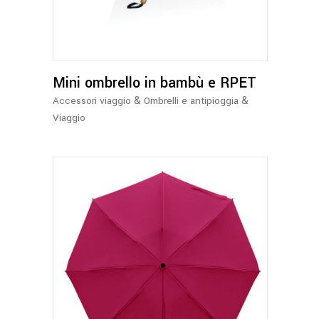
più
varianti.
Le
opzioni
Mini ombrello in bambù e RPET
possono
essere
&
&
Accessori viaggio
Ombrelli e antipioggia
scelte
Viaggio
nella
pagina
del
prodotto
Questo
prodotto
ha