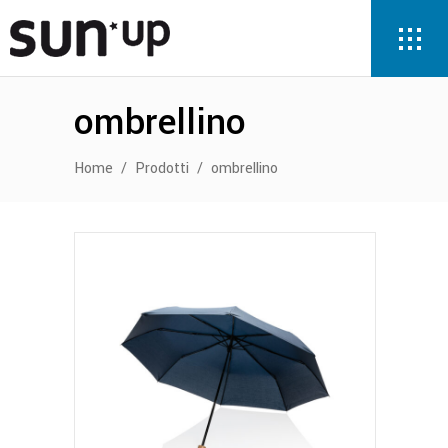
ombrellino
Home
/
Prodotti
/
ombrellino
Questo
prodotto
ha