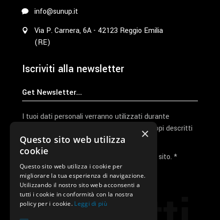
info@sunup.it
Via P. Carnera, 6A - 42123 Reggio Emilia
(RE)
Iscriviti alla newsletter
I tuoi dati personali verranno utilizzati durante
l'elaborazione della richiesta e per altri scopi descritti
×
Questo sito web utilizza
nella nostra
privacy policy
cookie
Ho letto e accetto la privacy policy del sito. *
Questo sito web utilizza i cookie per
migliorare la tua esperienza di navigazione.
Invia I Dati
Utilizzando il nostro sito web acconsenti a
Contatti
tutti i cookie in conformità con la nostra
policy per i cookie.
Leggi di più