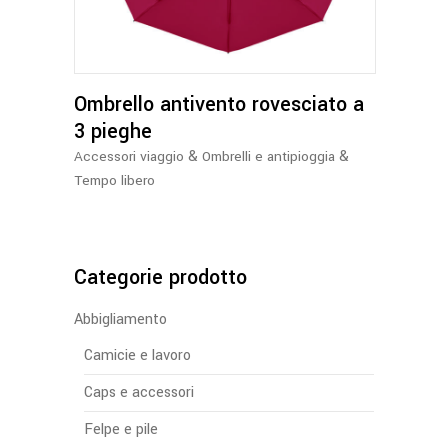
più
varianti.
Le
opzioni
Ombrello antivento rovesciato a
possono
essere
3 pieghe
scelte
&
&
Accessori viaggio
Ombrelli e antipioggia
nella
Tempo libero
pagina
del
prodotto
Categorie prodotto
Abbigliamento
Camicie e lavoro
Caps e accessori
Felpe e pile