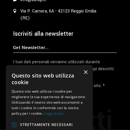
Via P. Carnera, 6A - 42123 Reggio Emilia
(RE)
Iscriviti alla newsletter
I tuoi dati personali verranno utilizzati durante
l'elaborazione della richiesta e per altri scopi descritti
×
Questo sito web utilizza
nella nostra
privacy policy
cookie
Ho letto e accetto la privacy policy del sito. *
Questo sito web utilizza i cookie per
migliorare la tua esperienza di navigazione.
Invia I Dati
Utilizzando il nostro sito web acconsenti a
Contatti
tutti i cookie in conformità con la nostra
policy per i cookie.
Leggi di più
STRETTAMENTE NECESSARI