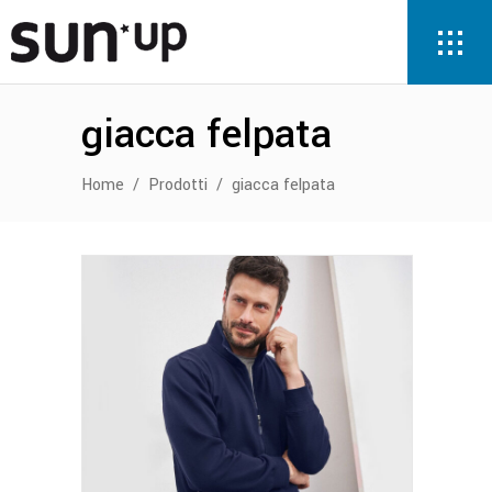
giacca felpata
Home
/
Prodotti
/
giacca felpata
Questo
prodotto
ha