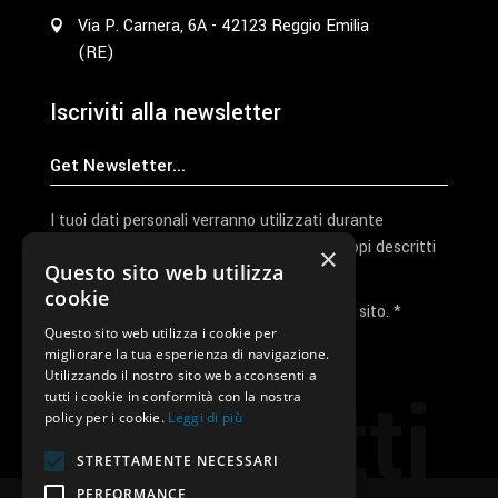
Via P. Carnera, 6A - 42123 Reggio Emilia
(RE)
Iscriviti alla newsletter
I tuoi dati personali verranno utilizzati durante
l'elaborazione della richiesta e per altri scopi descritti
×
Questo sito web utilizza
nella nostra
privacy policy
cookie
Ho letto e accetto la privacy policy del sito. *
Questo sito web utilizza i cookie per
migliorare la tua esperienza di navigazione.
Invia I Dati
Utilizzando il nostro sito web acconsenti a
Contatti
tutti i cookie in conformità con la nostra
policy per i cookie.
Leggi di più
STRETTAMENTE NECESSARI
PERFORMANCE