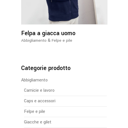
più
varianti.
Le
opzioni
Felpa a giacca uomo
possono
essere
&
Abbigliamento
Felpe e pile
scelte
nella
pagina
del
Categorie prodotto
prodotto
Abbigliamento
Camicie e lavoro
Caps e accessori
Felpe e pile
Giacche e gilet