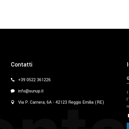
Contatti
I
+39 0522 361226
info@sunup.it
I
l
Via P. Carnera, 6A - 42123 Reggio Emilia (RE)
n