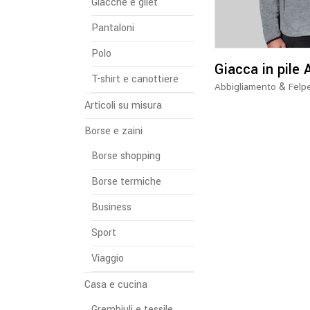
Giacche e gilet
Pantaloni
Polo
Giacca in pile
T-shirt e canottiere
&
Abbigliamento
Felpe
Articoli su misura
Borse e zaini
Borse shopping
Borse termiche
Business
Sport
Viaggio
Casa e cucina
Grembiuli e tessile