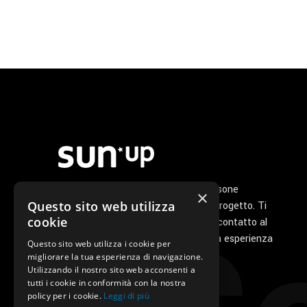
Noi di Sunup siamo un gruppo di persone
×
Questo sito web utilizza
appassionate che ha a cuore il tuo progetto. Ti
cookie
seguiamo personalmente dal primo contatto al
servizio di post vendita perché la tua esperienza
Questo sito web utilizza i cookie per
con noi sia unica e speciale.
migliorare la tua esperienza di navigazione.
Utilizzando il nostro sito web acconsenti a
tutti i cookie in conformità con la nostra
policy per i cookie.
Leggi di più