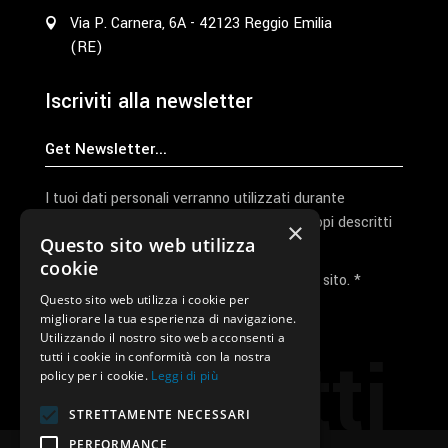
Via P. Carnera, 6A - 42123 Reggio Emilia
(RE)
Iscriviti alla newsletter
I tuoi dati personali verranno utilizzati durante
l'elaborazione della richiesta e per altri scopi descritti
×
Questo sito web utilizza
nella nostra
privacy policy
cookie
Ho letto e accetto la privacy policy del sito. *
Questo sito web utilizza i cookie per
migliorare la tua esperienza di navigazione.
Invia I Dati
Utilizzando il nostro sito web acconsenti a
Contatti
tutti i cookie in conformità con la nostra
policy per i cookie.
Leggi di più
STRETTAMENTE NECESSARI
PERFORMANCE