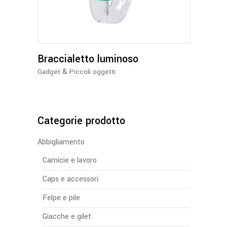
più
varianti.
Le
opzioni
Braccialetto luminoso
possono
essere
&
Gadget
Piccoli oggetti
scelte
nella
pagina
del
Categorie prodotto
prodotto
Abbigliamento
Camicie e lavoro
Caps e accessori
Felpe e pile
Giacche e gilet