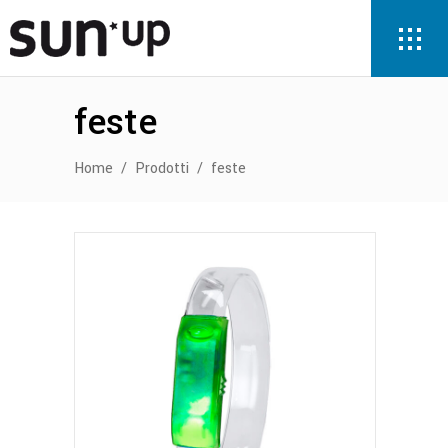
feste
Home
/
Prodotti
/
feste
Questo
prodotto
ha