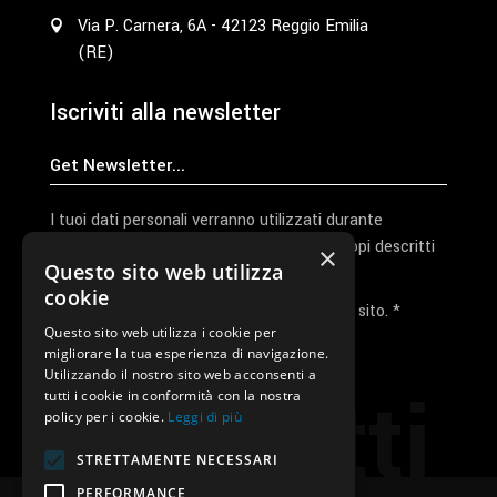
Via P. Carnera, 6A - 42123 Reggio Emilia
(RE)
Iscriviti alla newsletter
I tuoi dati personali verranno utilizzati durante
l'elaborazione della richiesta e per altri scopi descritti
×
Questo sito web utilizza
nella nostra
privacy policy
cookie
Ho letto e accetto la privacy policy del sito. *
Questo sito web utilizza i cookie per
migliorare la tua esperienza di navigazione.
Invia I Dati
Utilizzando il nostro sito web acconsenti a
Contatti
tutti i cookie in conformità con la nostra
policy per i cookie.
Leggi di più
STRETTAMENTE NECESSARI
PERFORMANCE