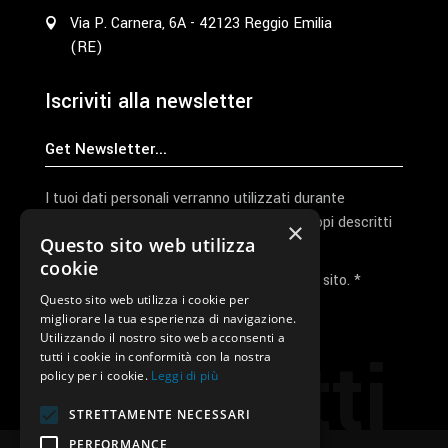
Via P. Carnera, 6A - 42123 Reggio Emilia
(RE)
Iscriviti alla newsletter
I tuoi dati personali verranno utilizzati durante
l'elaborazione della richiesta e per altri scopi descritti
×
Questo sito web utilizza
nella nostra
privacy policy
cookie
Ho letto e accetto la privacy policy del sito. *
Questo sito web utilizza i cookie per
migliorare la tua esperienza di navigazione.
Invia I Dati
Utilizzando il nostro sito web acconsenti a
Contatti
tutti i cookie in conformità con la nostra
policy per i cookie.
Leggi di più
STRETTAMENTE NECESSARI
PERFORMANCE