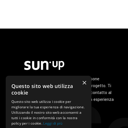
Noi di Sunup siamo un gruppo di persone
×
Questo sito web utilizza
appassionate che ha a cuore il tuo progetto. Ti
cookie
seguiamo personalmente dal primo contatto al
servizio di post vendita perché la tua esperienza
Questo sito web utilizza i cookie per
con noi sia unica e speciale.
migliorare la tua esperienza di navigazione.
Utilizzando il nostro sito web acconsenti a
tutti i cookie in conformità con la nostra
policy per i cookie.
Leggi di più