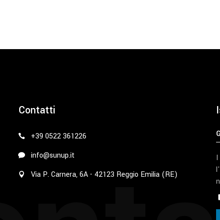
Contatti
I
+39 0522 361226
info@sunup.it
I
l
Via P. Carnera, 6A - 42123 Reggio Emilia (RE)
n