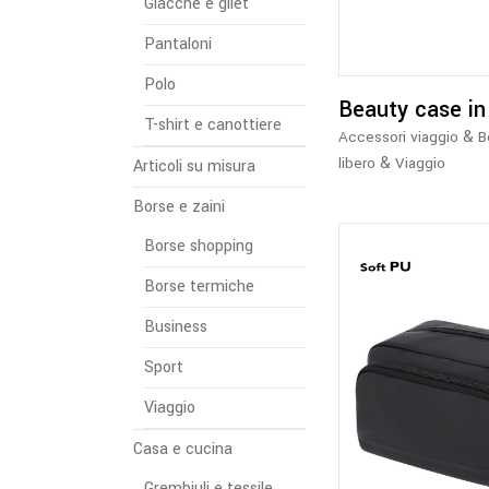
Giacche e gilet
Pantaloni
Polo
Beauty case in
T-shirt e canottiere
&
Accessori viaggio
B
&
libero
Viaggio
Articoli su misura
Borse e zaini
Borse shopping
Borse termiche
Business
Sport
Viaggio
Casa e cucina
Grembiuli e tessile