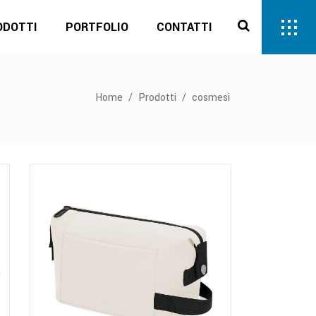
ODOTTI
PORTFOLIO
CONTATTI
Home
/
Prodotti
/
cosmesi
Questo
prodotto
ha