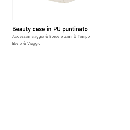
più
varianti.
Le
opzioni
Beauty case in PU puntinato
possono
&
&
Accessori viaggio
Borse e zaini
Tempo
essere
&
libero
Viaggio
scelte
nella
pagina
del
prodotto