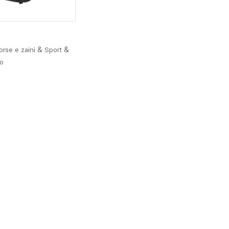
&
&
orse e zaini
Sport
io