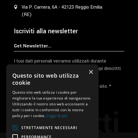
Via P. Carnera, 6A - 42123 Reggio Emilia
(RE)
Iscriviti alla newsletter
I tuoi dati personali verranno utilizzati durante
l'elaborazione della richiesta e per altri scopi descritti
×
Questo sito web utilizza
nella nostra
privacy policy
cookie
Ho letto e accetto la privacy policy del sito. *
Questo sito web utilizza i cookie per
migliorare la tua esperienza di navigazione.
Invia I Dati
Utilizzando il nostro sito web acconsenti a
Contatti
tutti i cookie in conformità con la nostra
policy per i cookie.
Leggi di più
STRETTAMENTE NECESSARI
PERFORMANCE