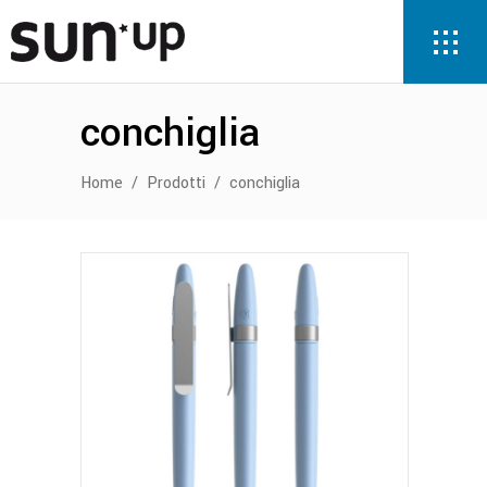
conchiglia
Home
/
Prodotti
/
conchiglia
Questo
prodotto
ha