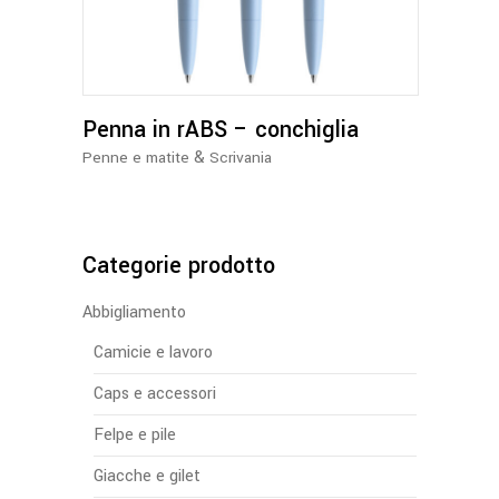
più
varianti.
Le
opzioni
Penna in rABS – conchiglia
possono
essere
&
Penne e matite
Scrivania
scelte
nella
pagina
del
Categorie prodotto
prodotto
Abbigliamento
Camicie e lavoro
Caps e accessori
Felpe e pile
Giacche e gilet