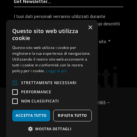
I tuoi dati personali verranno utilizzati durante
l'elaborazione della richiesta e per altri scopi descritti
×
Questo sito web utilizza
nella nostra
privacy policy
cookie
Ho letto e accetto la privacy policy del sito. *
Questo sito web utilizza i cookie per
migliorare la tua esperienza di navigazione.
Invia I Dati
Utilizzando il nostro sito web acconsenti a
Contatti
tutti i cookie in conformità con la nostra
policy per i cookie.
Leggi di più
STRETTAMENTE NECESSARI
PERFORMANCE
NON CLASSIFICATI
SUNUP S.r.l. – P.Iva e C.F.: 03496530365 –
Privacy policy
–
Cookies policy
ACCETTA TUTTO
RIFIUTA TUTTO
fb
in
ig
MOSTRA DETTAGLI