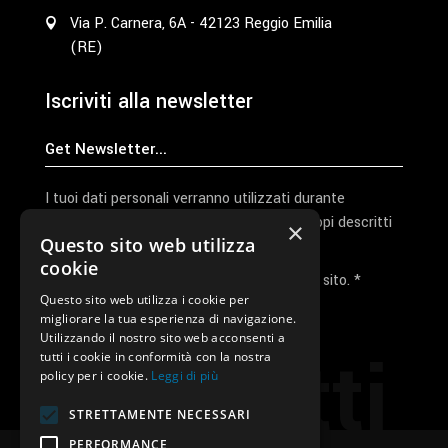
Via P. Carnera, 6A - 42123 Reggio Emilia
(RE)
Iscriviti alla newsletter
I tuoi dati personali verranno utilizzati durante
l'elaborazione della richiesta e per altri scopi descritti
×
Questo sito web utilizza
nella nostra
privacy policy
cookie
Ho letto e accetto la privacy policy del sito. *
Questo sito web utilizza i cookie per
migliorare la tua esperienza di navigazione.
Invia I Dati
Utilizzando il nostro sito web acconsenti a
Contatti
tutti i cookie in conformità con la nostra
policy per i cookie.
Leggi di più
STRETTAMENTE NECESSARI
PERFORMANCE