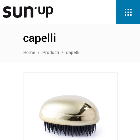
capelli
Home
/
Prodotti
/
capelli
Questo
prodotto
ha