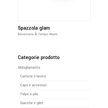
più
varianti.
Le
opzioni
Spazzola glam
possono
essere
&
Benessere
Tempo libero
scelte
nella
pagina
del
Categorie prodotto
prodotto
Abbigliamento
Camicie e lavoro
Caps e accessori
Felpe e pile
Giacche e gilet