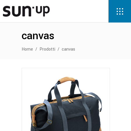
canvas
Home
/
Prodotti
/
canvas
Questo
prodotto
ha