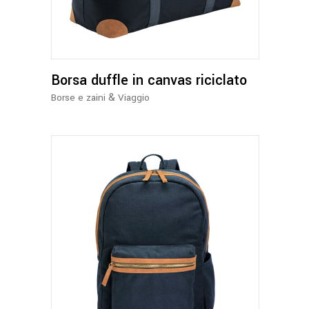
più
varianti.
Le
opzioni
Borsa duffle in canvas riciclato
possono
essere
&
Borse e zaini
Viaggio
scelte
nella
pagina
del
prodotto
Questo
prodotto
ha
più