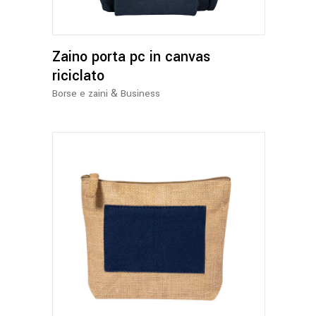
varianti.
Le
opzioni
Zaino porta pc in canvas
possono
essere
riciclato
scelte
&
Borse e zaini
Business
nella
pagina
del
prodotto
Questo
prodotto
ha
più
varianti.