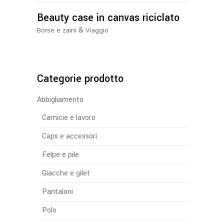
opzioni
Beauty case in canvas riciclato
possono
essere
&
Borse e zaini
Viaggio
scelte
nella
pagina
del
Categorie prodotto
prodotto
Abbigliamento
Camicie e lavoro
Caps e accessori
Felpe e pile
Giacche e gilet
Pantaloni
Polo