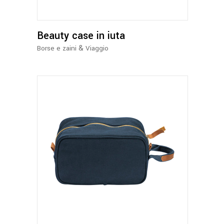
Le
opzioni
Beauty case in iuta
possono
essere
&
Borse e zaini
Viaggio
scelte
nella
pagina
del
prodotto
Questo
prodotto
ha
più
varianti.
Le