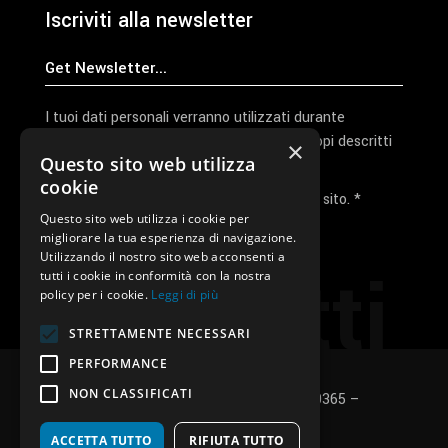
Iscriviti alla newsletter
I tuoi dati personali verranno utilizzati durante
l'elaborazione della richiesta e per altri scopi descritti
×
Questo sito web utilizza
nella nostra
privacy policy
cookie
Ho letto e accetto la privacy policy del sito. *
Questo sito web utilizza i cookie per
migliorare la tua esperienza di navigazione.
Invia I Dati
Utilizzando il nostro sito web acconsenti a
Contatti
tutti i cookie in conformità con la nostra
policy per i cookie.
Leggi di più
STRETTAMENTE NECESSARI
PERFORMANCE
NON CLASSIFICATI
SUNUP S.r.l. – P.Iva e C.F.: 03496530365 –
Privacy policy
–
Cookies policy
ACCETTA TUTTO
RIFIUTA TUTTO