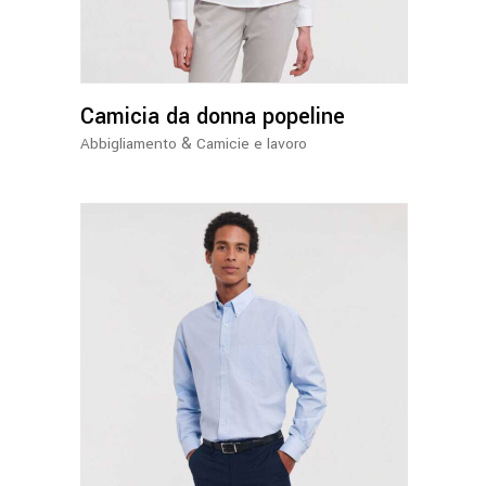
più
varianti.
Le
opzioni
Camicia da donna popeline
possono
essere
&
Abbigliamento
Camicie e lavoro
scelte
nella
pagina
del
prodotto
Questo
prodotto
ha
più
varianti.