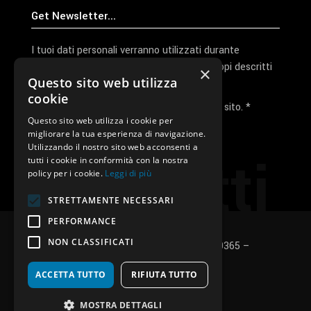
I tuoi dati personali verranno utilizzati durante
l'elaborazione della richiesta e per altri scopi descritti
×
Questo sito web utilizza
nella nostra
privacy policy
cookie
Ho letto e accetto la privacy policy del sito. *
Questo sito web utilizza i cookie per
migliorare la tua esperienza di navigazione.
Invia I Dati
Utilizzando il nostro sito web acconsenti a
Contatti
tutti i cookie in conformità con la nostra
policy per i cookie.
Leggi di più
STRETTAMENTE NECESSARI
PERFORMANCE
NON CLASSIFICATI
SUNUP S.r.l. – P.Iva e C.F.: 03496530365 –
Privacy policy
–
Cookies policy
ACCETTA TUTTO
RIFIUTA TUTTO
fb
in
ig
MOSTRA DETTAGLI