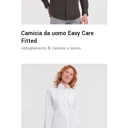
più
varianti.
Le
opzioni
Camicia da uomo Easy Care
possono
essere
Fitted
scelte
&
Abbigliamento
Camicie e lavoro
nella
pagina
del
prodotto
Questo
prodotto
ha