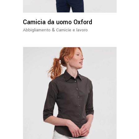
Le
opzioni
Camicia da uomo Oxford
possono
essere
&
Abbigliamento
Camicie e lavoro
scelte
nella
pagina
del
prodotto
Questo
prodotto
ha
più
varianti.
Le