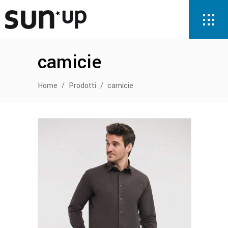
camicie
Home
/
Prodotti
/
camicie
Questo
prodotto
ha