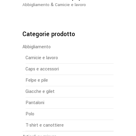
essere
&
Abbigliamento
Camicie e lavoro
scelte
nella
pagina
del
Categorie prodotto
prodotto
Abbigliamento
Camicie e lavoro
Caps e accessori
Felpe e pile
Giacche e gilet
Pantaloni
Polo
T-shirt e canottiere