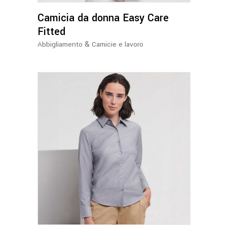
opzioni
Camicia da donna Easy Care
possono
essere
Fitted
scelte
&
Abbigliamento
Camicie e lavoro
nella
pagina
del
prodotto
Questo
prodotto
ha
più
varianti.
Le
opzioni