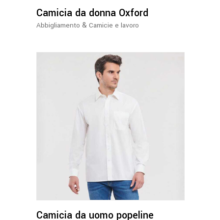
Camicia da donna Oxford
possono
essere
&
Abbigliamento
Camicie e lavoro
scelte
nella
pagina
del
prodotto
Questo
prodotto
ha
più
varianti.
Le
opzioni
Camicia da uomo popeline
possono