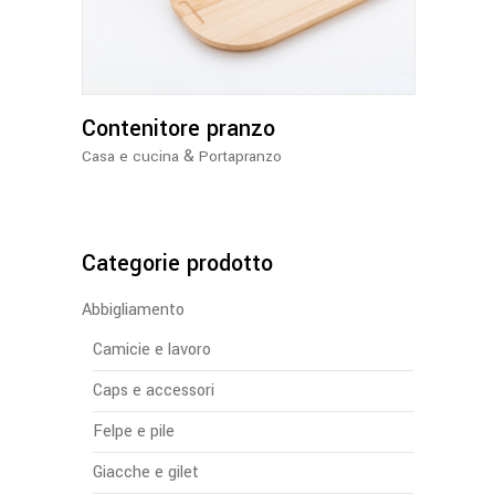
più
varianti.
Le
opzioni
Contenitore pranzo
possono
essere
&
Casa e cucina
Portapranzo
scelte
nella
pagina
del
Categorie prodotto
prodotto
Abbigliamento
Camicie e lavoro
Caps e accessori
Felpe e pile
Giacche e gilet