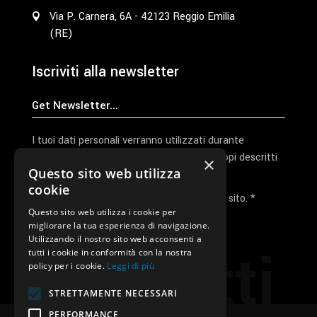
Via P. Carnera, 6A - 42123 Reggio Emilia
(RE)
Iscriviti alla newsletter
I tuoi dati personali verranno utilizzati durante
l'elaborazione della richiesta e per altri scopi descritti
×
Questo sito web utilizza
nella nostra
privacy policy
cookie
Ho letto e accetto la privacy policy del sito. *
Questo sito web utilizza i cookie per
migliorare la tua esperienza di navigazione.
Invia I Dati
Utilizzando il nostro sito web acconsenti a
Contatti
tutti i cookie in conformità con la nostra
policy per i cookie.
Leggi di più
STRETTAMENTE NECESSARI
PERFORMANCE