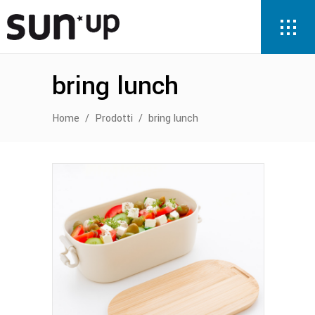
bring lunch
Home
/
Prodotti
/
bring lunch
Questo
prodotto
ha