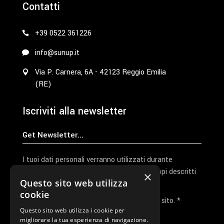
Contatti
+39 0522 361226
info@sunup.it
Via P. Carnera, 6A - 42123 Reggio Emilia
(RE)
Iscriviti alla newsletter
I tuoi dati personali verranno utilizzati durante
l'elaborazione della richiesta e per altri scopi descritti
×
Questo sito web utilizza
nella nostra
privacy policy
cookie
Ho letto e accetto la privacy policy del sito. *
Questo sito web utilizza i cookie per
migliorare la tua esperienza di navigazione.