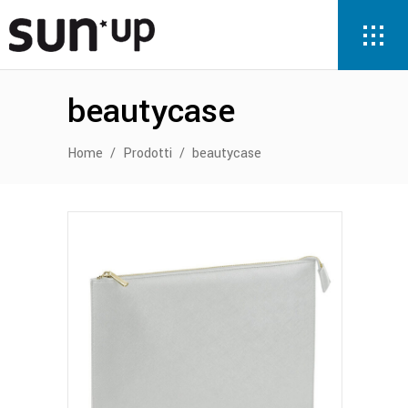
beautycase
Home
/
Prodotti
/
beautycase
Questo
prodotto
ha