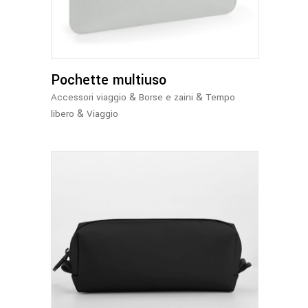
più
varianti.
Le
opzioni
Pochette multiuso
possono
essere
&
&
Accessori viaggio
Borse e zaini
Tempo
scelte
&
libero
Viaggio
nella
pagina
del
prodotto
Questo
prodotto
ha