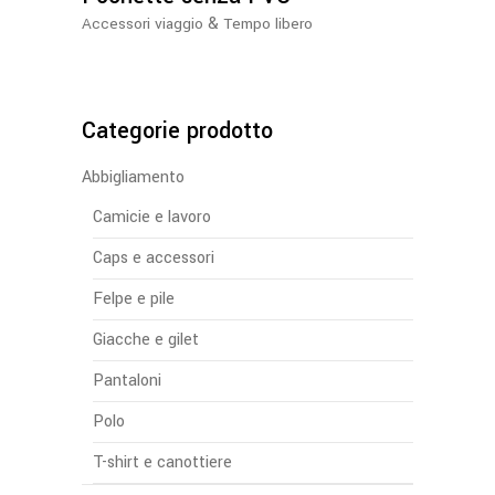
essere
&
Accessori viaggio
Tempo libero
scelte
nella
pagina
del
Categorie prodotto
prodotto
Abbigliamento
Camicie e lavoro
Caps e accessori
Felpe e pile
Giacche e gilet
Pantaloni
Polo
T-shirt e canottiere