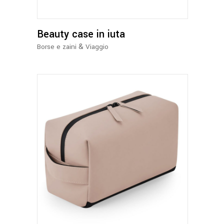
Le
opzioni
Beauty case in iuta
possono
essere
&
Borse e zaini
Viaggio
scelte
nella
pagina
del
prodotto
Questo
prodotto
ha
più
varianti.
Le