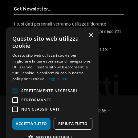
I tuoi dati personali verranno utilizzati durante
l'elaborazione della richiesta e per altri scopi descritti
×
Questo sito web utilizza
nella nostra
privacy policy
cookie
Ho letto e accetto la privacy policy del sito. *
Questo sito web utilizza i cookie per
migliorare la tua esperienza di navigazione.
Invia I Dati
Utilizzando il nostro sito web acconsenti a
Contatti
tutti i cookie in conformità con la nostra
policy per i cookie.
Leggi di più
STRETTAMENTE NECESSARI
PERFORMANCE
NON CLASSIFICATI
SUNUP S.r.l. – P.Iva e C.F.: 03496530365 –
Privacy policy
–
Cookies policy
ACCETTA TUTTO
RIFIUTA TUTTO
fb
in
ig
MOSTRA DETTAGLI